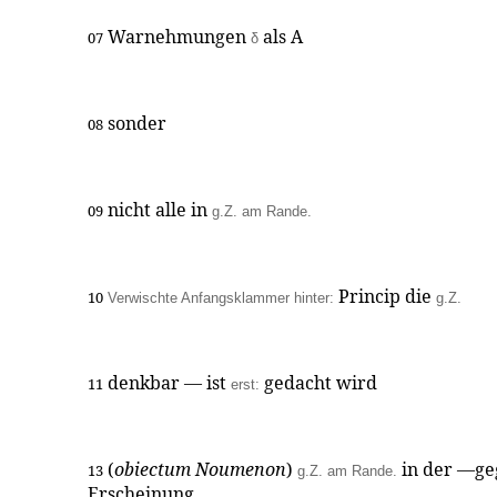
Warnehmungen
als A
07
δ
sonder
08
nicht alle in
09
g.Z. am Rande.
Princip die
10
Verwischte Anfangsklammer hinter:
g.Z.
denkbar — ist
gedacht wird
11
erst:
(
obiectum Noumenon
)
in der —g
13
g.Z. am Rande.
Erscheinung