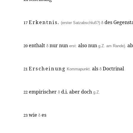
Erkentnis.
des Gegenst
17
(erster Satzabschluß?)
δ
enthalt
nur nun
also nun
ab
20
δ
erst:
g.Z. am Rande).
Erscheinung
als
Doctrinal
21
Kommapunkt.
δ
empirischer
d.i. aber doch
22
δ
g.Z.
wie
es
23
δ