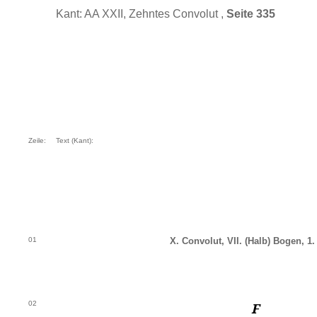
Kant: AA XXII, Zehntes Convolut ,
Seite 335
Zeile:
Text (Kant):
01
X. Convolut, VII. (Halb) Bogen, 1. 
02
F