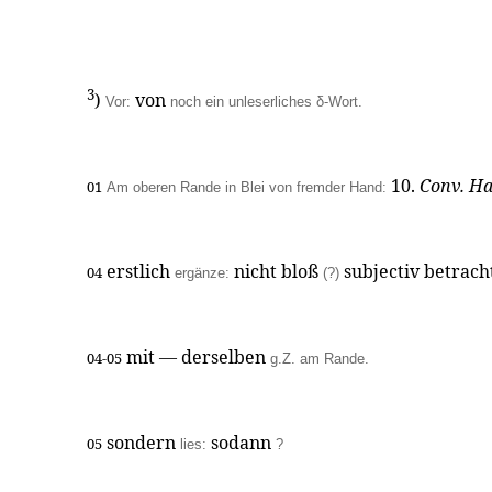
3
)
von
Vor:
noch ein unleserliches δ-Wort.
10.
Conv. Ha
01
Am oberen Rande in Blei von fremder Hand:
erstlich
nicht bloß
subjectiv betrach
04
ergänze:
(?)
mit — derselben
04-05
g.Z. am Rande.
sondern
sodann
05
lies:
?