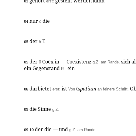
gehört
gestellt werden kann
03
erst:
nur
die
04
δ
der
E
05
δ
der
Coëx in — Coexistenz
sich a
05
δ
g.Z. am Rande.
ein Gegenstand
ein
R.:
darbietet
ist
(
spatium
Ob
08
erst:
Von
an feinere Schrift.
die Sinne
09
g.Z.
der die — und
09-10
g.Z. am Rande.