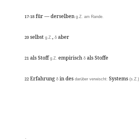
für — derselben
17-18
g.Z. am Rande.
selbst
,
aber
20
g.Z.
δ
als Stoff
empirisch
als Stoffe
21
g.Z.
δ
Erfahrung
in des
Systems
22
δ
darüber verwischt:
(s.Z.)