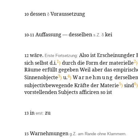
dessen
Voraussetzung
10
δ
Auffassung — desselben
kei
10-11
s.Z.
δ
wäre.
Also ist Erscheinungder 
12
Erste Fortsetzung:
1
2
sich selbst d.i.
)
durch die Form der materielle
)
Räume erfüllt gegeben Weil aber das empirisch
3
4
Sinnenobjecte
)
u.
)
Warnehmung
derselben
5
6
subjectivbewegende Kräfte der Materie
)
sind
)
vorstellenden Subjects afficiren so ist
in
zu
13
erst:
Warnehmungen
15
g.Z. am Rande ohne Klammern.