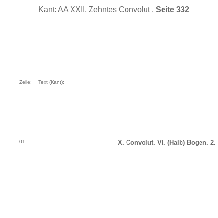
Kant: AA XXII, Zehntes Convolut ,
Seite 332
Zeile:
Text (Kant):
01
X. Convolut, VI. (Halb) Bogen, 2. 