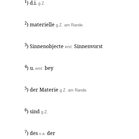
1
) d.i.
g.Z.
2
) materielle
g.Z. am Rande.
3
) Sinnenobjecte
Sinnenvorst
erst:
4
) u.
bey
erst:
5
) der Materie
g.Z. am Rande.
6
) sind
g.Z.
7
) des
der
v.a.