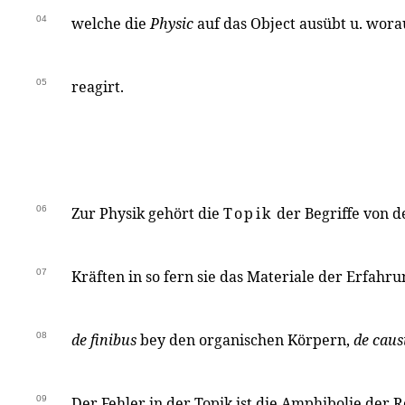
04
welche die
Physic
auf das Object ausübt u. wora
05
reagirt.
06
Zur Physik gehört die
Topik
der Begriffe von 
07
Kräften in so fern sie das Materiale der Erfah
08
de finibus
bey den organischen Körpern,
de causi
09
Der Fehler in der Topik ist die Amphibolie der R