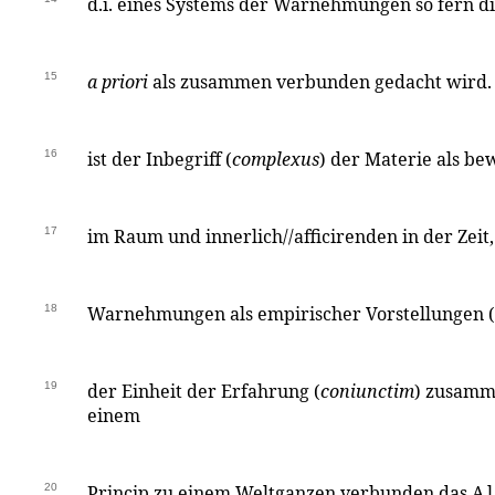
d.i. eines Systems der Warnehmungen so fern di
15
a priori
als zusammen verbunden gedacht wird. 
16
ist der Inbegriff (
complexus
) der Materie als b
17
im Raum und innerlich//afficirenden in der Zeit
18
Warnehmungen als empirischer Vorstellungen (
19
der Einheit der Erfahrung (
coniunctim
) zusamm
einem
20
Princip zu einem Weltganzen verbunden das
Al