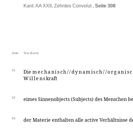
Kant: AA XXII, Zehntes Convolut ,
Seite 308
Zeile:
Text (Kant):
01
Die
mechanisch//dynamisch//organisc
Willens
kraft
02
eimes Sinnenobjects (Subjects) des Menschen 
03
der Materie enthalten alle active Verhältnisse