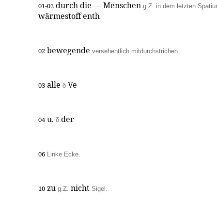
durch die — Menschen
01-02
g.Z. in dem letzten Spati
wärmestoff enth
bewegende
02
versehentlich mitdurchstrichen.
alle
Ve
03
δ
u.
der
04
δ
06
Linke Ecke.
zu
nicht
10
g.Z.
Sigel.