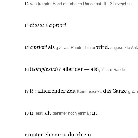
12
Von fremder Hand am oberen Rande mit: III, 3 bezeichnet.
dieses
a priori
14
δ
a priori
als
wird.
15
g.Z. am Rande. Hinter
angesetzte An
(
complexus
)
aller der — als
16
δ
g.Z. am Rande.
R.: afficirender Zeit
das Ganze
17
Kommapunkt.
g.Z.
in
als
in
18
erst:
dahinter noch einmal:
unter einem
durch ein
19
v.a.