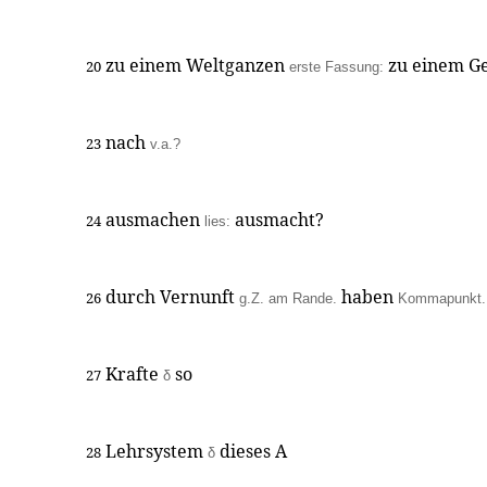
zu einem Weltganzen
zu einem G
20
erste Fassung:
nach
23
v.a.?
ausmachen
ausmacht?
24
lies:
durch Vernunft
haben
26
g.Z. am Rande.
Kommapunkt.
Krafte
so
27
δ
Lehrsystem
dieses A
28
δ