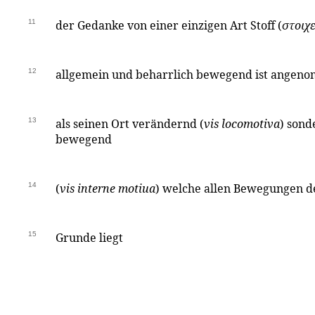
11
der Gedanke von einer einzigen Art Stoff (
στοιχ
12
allgemein und beharrlich bewegend ist angeno
13
als seinen Ort verändernd (
vis locomotiva
) sond
bewegend
14
(
vis interne motiua
) welche allen Bewegungen d
15
Grunde liegt