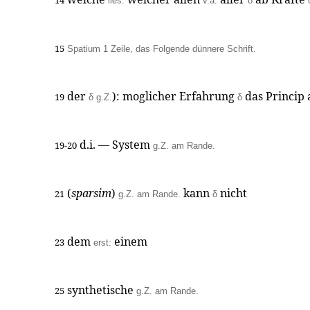
14
lies:
v.a.
δ
15
Spatium 1 Zeile, das Folgende dünnere Schrift.
der
): moglicher Erfahrung
das Princip
19
δ
g.Z.
δ
d.i. — System
19-20
g.Z. am Rande.
(
sparsim
)
kann
nicht
21
g.Z. am Rande.
δ
dem
einem
23
erst:
synthetische
25
g.Z. am Rande.