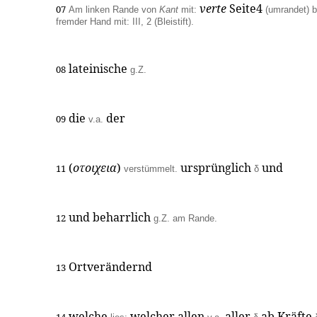
verte
Seite4
07
Am linken Rande von
Kant
mit:
(umrandet) 
fremder Hand mit: III, 2 (Bleistift).
lateinische
08
g.Z.
die
der
09
v.a.
(
οτοιχεια
)
ursprünglich
und
11
verstümmelt.
δ
und beharrlich
12
g.Z. am Rande.
Ortverändernd
13
welche
welcher allen
aller
ab Kräfte