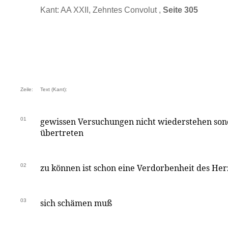
Kant: AA XXII, Zehntes Convolut ,
Seite 305
Zeile:
Text (Kant):
01
gewissen Versuchungen nicht wiederstehen sond
übertreten
02
zu können ist schon eine Verdorbenheit des He
03
sich schämen muß