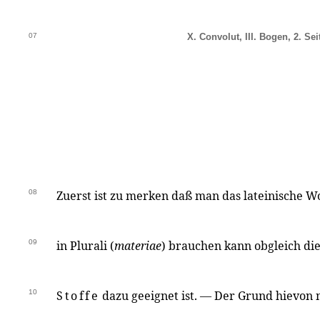
07
X. Convolut, III. Bogen, 2. Sei
08
Zuerst ist zu merken daß man das lateinische W
09
in Plurali (
materiae
) brauchen kann obgleich d
10
Stoffe
dazu geeignet ist. — Der Grund hievon 