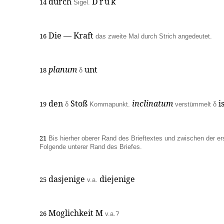
durch
Druk
14
Sigel.
Die — Kraft
16
das zweite Mal durch Strich angedeutet.
planum
unt
18
δ
den
Stoß
inclinatum
i
19
δ
Kommapunkt.
verstümmelt δ
21
Bis hierher oberer Rand des Brieftextes und zwischen der er
Folgende unterer Rand des Briefes.
dasjenige
diejenige
25
v.a.
Moglichkeit M
26
v.a.?