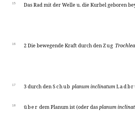
15
Das Rad mit der Welle u. die Kurbel geboren b
16
2 Die bewegende Kraft durch den
Zug
Trochlea
17
3 durch den
Schub
planum inclinatum
Ladbr
18
über
dem Planum ist (oder das
planum inclina