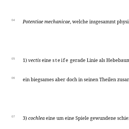
04
Potentiae mechanicae
, welche insgesammt physis
05
1)
vectis
eine
steife
gerade Linie als Hebebau
06
ein biegsames aber doch in seinen Theilen zus
07
3)
cochlea
eine um eine Spiele gewundene schiefe