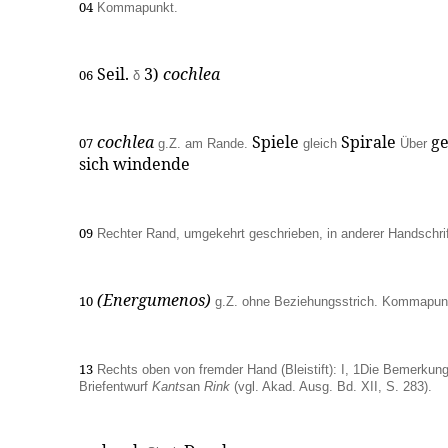
04
Kommapunkt.
Seil.
3)
cochlea
06
δ
cochlea
Spiele
Spirale
g
07
g.Z. am Rande.
gleich
Über
sich windende
09
Rechter Rand, umgekehrt geschrieben, in anderer Handschrif
(Energumenos)
10
g.Z. ohne Beziehungsstrich. Kommapunk
13
Rechts oben von fremder Hand (Bleistift): I, 1Die Bemerkun
Briefentwurf
Kants
an
Rink
(vgl. Akad. Ausg. Bd. XII, S. 283).