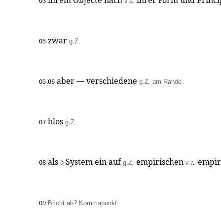
ihrem Objecte nach
ihrer Form und Princi
03
v.a.
zwar
05
g.Z.
aber — verschiedene
05-06
g.Z. am Rande.
blos
07
g.Z.
als
System ein auf
empirischen
empir
08
δ
g.Z.
v.a.
09
Bricht ab? Kommapunkt.