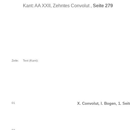
Kant: AA XXII, Zehntes Convolut ,
Seite 279
Zeile:
Text (Kant):
01
X. Convolut, I. Bogen, 1. Seit