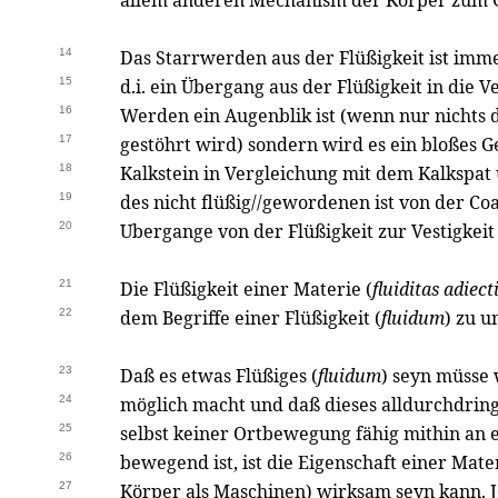
allem anderen Mechanism der Körper zum G
14
Das Starrwerden aus der Flüßigkeit ist imm
15
d.i. ein Übergang aus der Flüßigkeit in die V
16
Werden ein Augenblik ist (wenn nur nichts
17
gestöhrt wird) sondern wird es ein bloßes G
18
Kalkstein in Vergleichung mit dem Kalkspat
19
des nicht flüßig//gewordenen ist von der Co
20
Ubergange von der Flüßigkeit zur Vestigkeit
21
Die Flüßigkeit einer Materie (
fluiditas adiect
22
dem Begriffe einer Flüßigkeit (
fluidum
) zu u
23
Daß es etwas Flüßiges (
fluidum
) seyn müsse 
24
möglich macht und daß dieses alldurchdrin
25
selbst keiner Ortbewegung fähig mithin an
26
bewegend ist, ist die Eigenschaft einer Mat
27
Körper als Maschinen) wirksam seyn kann. J