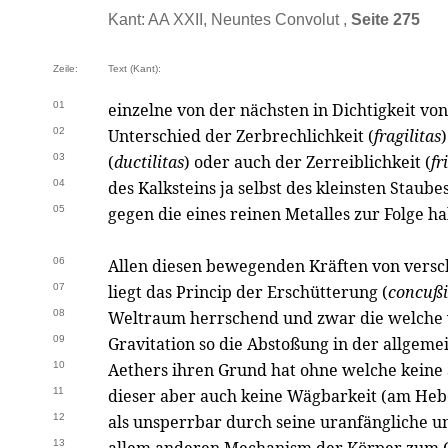
Kant: AA XXII, Neuntes Convolut ,
Seite 275
Zeile:
Text (Kant):
01
einzelne von der nächsten in Dichtigkeit v
02
Unterschied der Zerbrechlichkeit (
fragilitas
03
(
ductilitas
) oder auch der Zerreiblichkeit (
fr
04
des Kalksteins ja selbst des kleinsten Staub
05
gegen die eines reinen Metalles zur Folge 
06
Allen diesen bewegenden Kräften von vers
07
liegt das Princip der Erschütterung (
concuß
08
Weltraum herrschend und zwar die welche w
09
Gravitation so die Abstoßung in der allgeme
10
Aethers ihren Grund hat ohne welche keine 
11
dieser aber auch keine Wägbarkeit (am Hebe
12
als unsperrbar durch seine uranfängliche u
13