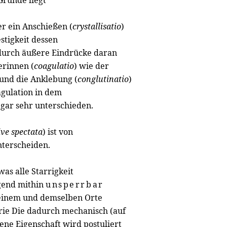
runde liegt
er ein Anschießen (
crystallisatio
)
estigkeit dessen
 durch äußere Eindrücke daran
erinnen (
coagulatio
) wie der
 und die Anklebung (
conglutinatio
)
agulation in dem
 gar sehr unterschieden.
ive spectata
) ist von
nterscheiden.
was alle Starrigkeit
gend mithin
unsperrbar
 einem und demselben Orte
erie Die dadurch mechanisch (auf
ene Eigenschaft wird postuliert