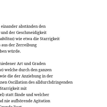
on einander abständen den
) und der Geschmeidigkeit
iabilitas
) wie etwa die Starrigkeit
es aus der Zerreibung
haben würde.
chiedener Art und Graden
io
) welche durch den ganzen
ie die der Anziehung in der
inen Oscillation des alldurchdringenden
Starrigkeit mit
l) statt fände und welcher
nd nie aufhörende Agitation