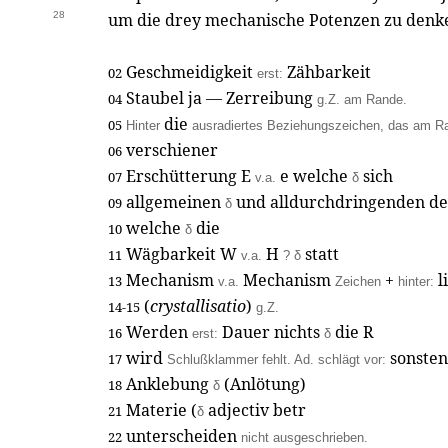
28
um die drey mechanische Potenzen zu denke
Geschmeidigkeit
Zähbarkeit
02
erst:
Staubel ja — Zerreibung
04
g.Z. am Rande.
die
05
Hinter
ausradiertes Beziehungszeichen, das am Ra
verschiener
06
Erschütterung E
e welche
sich
07
v.a.
δ
allgemeinen
und alldurchdringenden d
09
δ
welche
die
10
δ
Wägbarkeit W
H
statt
11
v.a.
? δ
Mechanism
Mechanism
+
l
13
v.a.
Zeichen
hinter:
(
crystallisatio
)
14-15
g.Z.
Werden
Dauer nichts
die R
16
erst:
δ
wird
sonste
17
Schlußklammer fehlt. Ad. schlägt vor:
Anklebung
(Anlötung)
18
δ
Materie (
adjectiv betr
21
δ
unterscheiden
22
nicht ausgeschrieben.