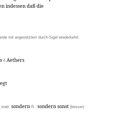
n indessen daß die
nde mit angesetztem durch-Sigel wiederkehrt.
es
Aethers
δ
iegt
n
sondern
sondern sonst
statt:
R.:
(besser)