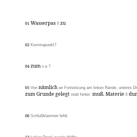
Wasserpas
zu
01
δ
02
Kommapunkt?
zum
04
v.a.?
nämlich
05
Von
an Fortsetzung am linken Rande, unteres Dri
zum Grunde gelegt
muß. Materie
dur
statt hinter:
δ
06
Schlußklammer fehlt.