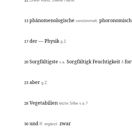
12
Linker Rand, zweite Hälfte.
phänomenologische
phoronomisc
13
verstümmelt.
der — Physik
17
g.Z.
Sorgfältigste
Sorgfältigk Feuchtigkeit
for
20
v.a.
δ
aber
23
g.Z.
Vegetabilien
28
letzte Silbe v.a.?
und
zwar
30
R. ergänzt: