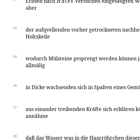
Erbseb nach
Hales
Versuchen eingesaugten W
aber
24
der aufqvellenden vorher getrockneten nachhe
Holtzkeile
25
wodurch Mülsteine gesprengt werden können ja
allmälig
26
in Dicke wachsenden sich in Spalten eines Gem
27
aus einander treibenden Kräfte sich erklären
annähme
28
daß das Wasser was in die Haarröhrchen dieser