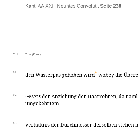
Kant: AA XXII, Neuntes Convolut ,
Seite 238
Zeile:
Text (Kant):
01
*
den Wasserpas gehoben wird
wobey die Über
02
Gesetz der Anziehung der Haarröhren, da näml
umgekehrtem
03
Verhaltnis der Durchmesser derselben stehen nu