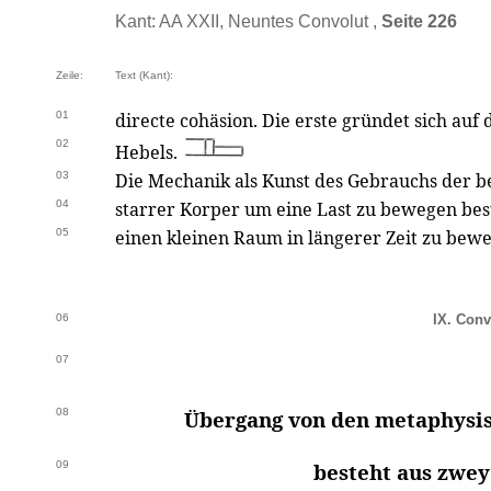
Kant: AA XXII, Neuntes Convolut ,
Seite 226
Zeile:
Text (Kant):
01
directe cohäsion. Die erste gründet sich auf
02
Hebels.
03
Die Mechanik als Kunst des Gebrauchs der 
04
starrer Korper um eine Last zu bewegen bes
05
einen kleinen Raum in längerer Zeit zu bew
06
IX. Convo
07
08
Übergang von den metaphysis
09
besteht aus zwey