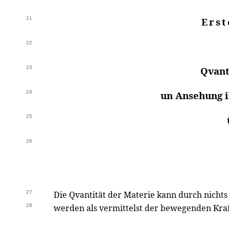
21
Erst
22
23
Qvant
24
un Ansehung 
25
26
27
Die Qvantität der Materie kann durch nichts
28
werden als vermittelst der bewegenden Kraf