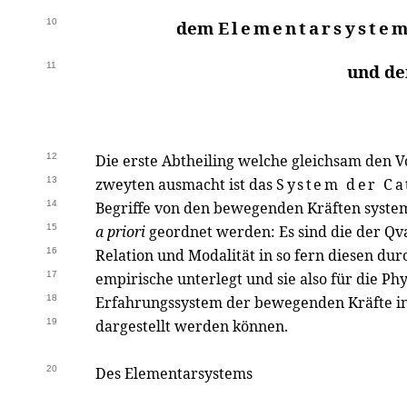
10
dem
Elementarsyste
11
und d
12
Die erste Abtheiling welche gleichsam den V
13
zweyten ausmacht ist das
System der Ca
14
Begriffe von den bewegenden Kräften system
15
a priori
geordnet werden: Es sind die der Qvan
16
Relation und Modalität in so fern diesen du
17
empirische unterlegt und sie also für die Phy
18
Erfahrungssystem der bewegenden Kräfte in 
19
dargestellt werden können.
20
Des Elementarsystems