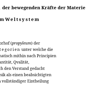
m
der bewegenden Kräfte der Materie
em
Weltsystem
orhof (
propyleum
) der
tegorien
unter welche die
atisch mithin nach Principien
tität, Qvalität,
rch den Verstand gedacht
sik als einen beabsichtigten
vollständiger Eintheilung