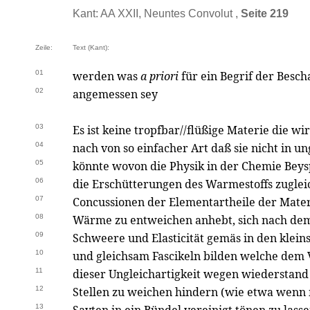
Kant: AA XXII, Neuntes Convolut ,
Seite 219
Zeile:
Text (Kant):
01
werden was
a priori
für ein Begrif der Bescha
02
angemessen sey
03
Es ist keine tropfbar//flüßige Materie die w
04
nach von so einfacher Art daß sie nicht in u
05
könnte wovon die Physik in der Chemie Beys
06
die Erschütterungen des Warmestoffs zuglei
07
Concussionen der Elementartheile der Mate
08
Wärme zu entweichen anhebt, sich nach dem
09
Schweere und Elasticität gemäs in den klei
10
und gleichsam Fascikeln bilden welche dem 
11
dieser Ungleichartigkeit wegen wiederstand 
12
Stellen zu weichen hindern (wie etwa wenn
13