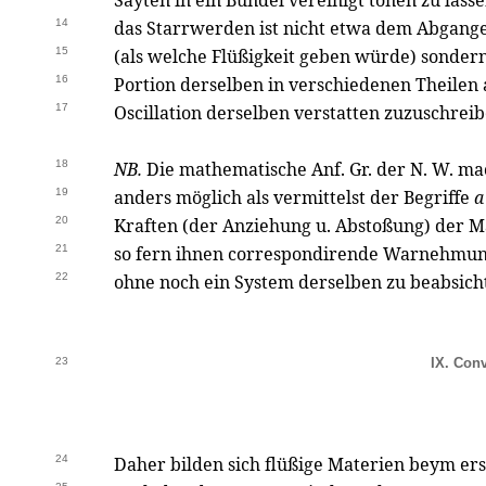
Sayten in ein Bündel vereinigt tönen zu lass
14
das Starrwerden ist nicht etwa dem Abgan
15
(als welche Flüßigkeit geben würde) sonder
16
Portion derselben in verschiedenen Theilen a
17
Oscillation derselben verstatten zuzuschrei
18
NB.
Die mathematische Anf. Gr. der N. W. m
19
anders möglich als vermittelst der Begriffe
a
20
Kraften (der Anziehung u. Abstoßung) der 
21
so fern ihnen correspondirende Warnehmu
22
ohne noch ein System derselben zu beabsich
23
IX. Conv
24
Daher bilden sich flüßige Materien beym er