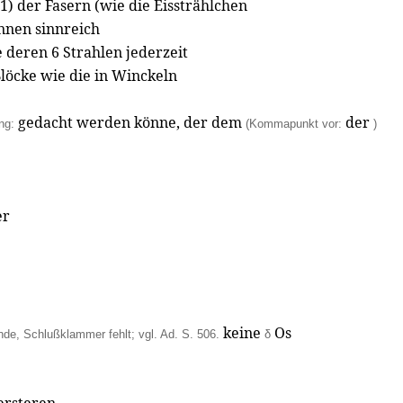
 der Fasern (wie die Eisstrählchen
nnen sinnreich
e deren 6 Strahlen jederzeit
Blöcke wie die in Winckeln
gedacht werden könne, der dem
der
ng:
(Kommapunkt vor:
)
er
keine
Os
de, Schlußklammer fehlt; vgl. Ad. S. 506.
δ