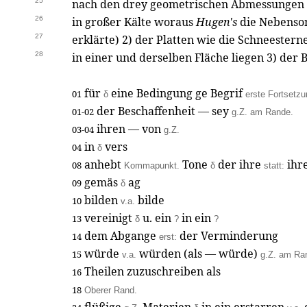
25
nach den drey geometrischen Abmessungen 1)
26
in großer Kälte woraus
Hugen's
die Nebenso
27
erklärte) 2) der Platten wie die Schneestern
28
in einer und derselben Fläche liegen 3) der 
für
eine Bedingung ge Begrif
01
δ
erste Fortsetzu
der Beschaffenheit — sey
01-02
g.Z. am Rande.
ihren — von
03-04
g.Z.
in
vers
04
δ
anhebt
Tone
der ihre
ihr
08
Kommapunkt.
δ
statt:
gemäs
ag
09
δ
bilden
bilde
10
v.a.
vereinigt
u. ein
in ein
13
δ
?
?
dem Abgange
der Verminderung
14
erst:
würde
würden (als — würde)
15
v.a.
g.Z. am Ran
Theilen zuzuschreiben als
16
18
Oberer Rand.