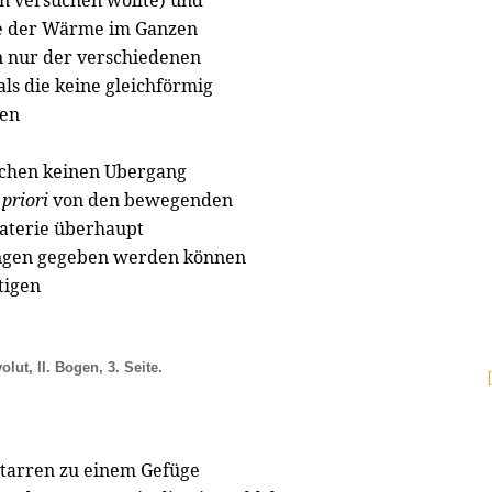
en versuchen wollte) und
ge der Wärme im Ganzen
n nur der verschiedenen
ls die keine gleichförmig
ben
achen keinen Ubergang
 priori
von den bewegenden
Materie überhaupt
ngen gegeben werden können
tigen
olut, II. Bogen, 3. Seite.
starren zu einem Gefüge