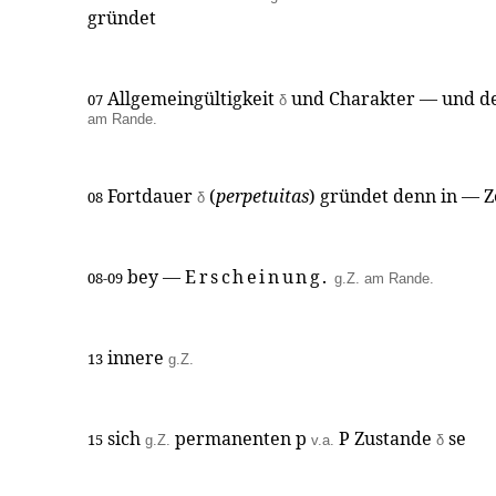
gründet
Allgemeingültigkeit
und Charakter — und d
07
δ
am Rande.
Fortdauer
(
perpetuitas
) gründet denn in — Z
08
δ
bey —
Erscheinung.
08-09
g.Z. am Rande.
innere
13
g.Z.
sich
permanenten p
P Zustande
se
15
g.Z.
v.a.
δ