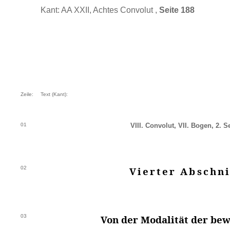
Kant: AA XXII, Achtes Convolut ,
Seite 188
Zeile:
Text (Kant):
01
VIII. Convolut, VII. Bogen, 2. Se
02
Vierter Abschni
03
Von der Modalität der be