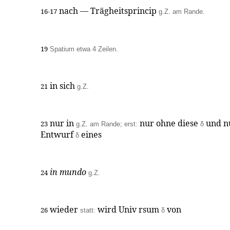
nach — Trägheitsprincip
16-17
g.Z. am Rande.
19
Spatium etwa 4 Zeilen.
in sich
21
g.Z.
nur in
nur ohne diese
und n
23
g.Z. am Rande; erst:
δ
Entwurf
eines
δ
in mundo
24
g.Z.
wieder
wird Univ rsum
von
26
statt:
δ