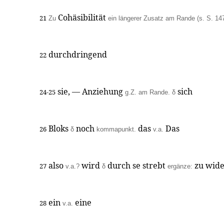
Cohäsibilität
21
Zu
ein längerer Zusatz am Rande (s. S. 147
durchdringend
22
sie, — Anziehung
sich
24-25
g.Z. am Rande.
δ
Bloks
noch
das
Das
26
δ
kommapunkt.
v.a.
also
wird
durch se strebt
zu wide
27
v.a.?
δ
ergänze:
ein
eine
28
v.a.