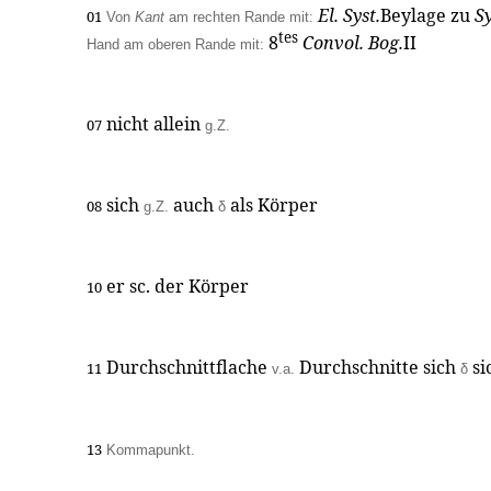
El. Syst.
Beylage zu
Sy
01
Von
Kant
am rechten Rande mit:
tes
8
Convol. Bog.
II
Hand am oberen Rande mit:
nicht allein
07
g.Z.
sich
auch
als Körper
08
g.Z.
δ
er sc. der Körper
10
Durchschnittflache
Durchschnitte sich
si
11
v.a.
δ
13
Kommapunkt.