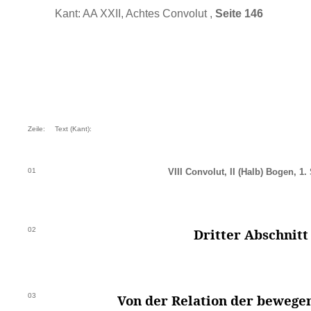
Kant: AA XXII, Achtes Convolut ,
Seite 146
Zeile:
Text (Kant):
01
VIII Convolut, II (Halb) Bogen, 1. 
02
Dritter Abschnitt
03
Von der Relation der bewege