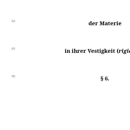
04
der Materie
05
in ihrer Vestigkeit (
rigi
06
§ 6.