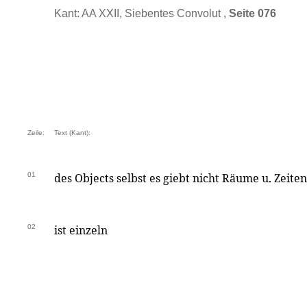
Kant: AA XXII, Siebentes Convolut ,
Seite 076
Zeile:
Text (Kant):
01
des Objects selbst es giebt nicht Räume u. Zeite
02
ist einzeln