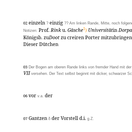
einzeln
einzig
02
?
?? Am linken Rande, Mitte, noch folgen
1
Prof.
Rink
u.
Gäsche
)
Universität
in
Dorpa
Notizen:
Königsb. zu
Doot
zu creiren Porter mitzubringen
Dieser Dütchen
03
Der Bogen am oberen Rande links von fremder Hand mit der B
VII
versehen. Der Text selbst beginnt mit dicker, schwarzer Sch
vor
der
06
v.a.
Gantzen
der Vorstell d.i.
07
δ
g.Z.