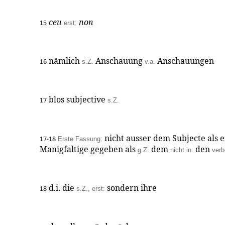
ceu
non
15
erst:
nämlich
Anschauung
Anschauungen
16
s.Z.
v.a.
blos subjective
17
s.Z.
nicht ausser dem Subjecte als e
17-18
Erste Fassung:
Manigfaltige gegeben als
dem
den
g.Z.
nicht in:
verb
d.i. die
sondern ihre
18
s.Z., erst: