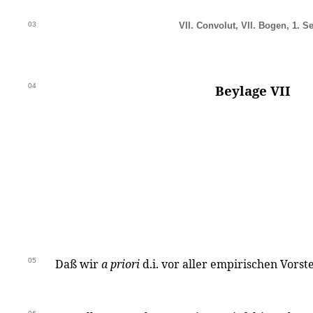
03
VII. Convolut, VII. Bogen, 1. Se
04
Beylage VII
05
Daß wir
a priori
d.i. vor aller empirischen Vors