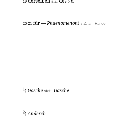
derselben
des
d
19
s.Z.
δ
für —
Phaenomenon
)
20-21
s.Z. am Rande.
1
)
Gösche
Gäsche
statt:
2
)
Anderch