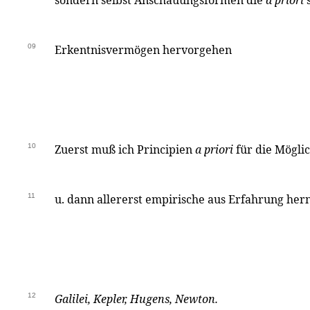
sondern selbst Anschauungsformen die
a priori
s
09
Erkentnisvermögen hervorgehen
10
Zuerst muß ich Principien
a priori
für die Mögli
11
u. dann allererst empirische aus Erfahrung he
12
Galilei
,
Kepler
,
Hugens
,
Newton.