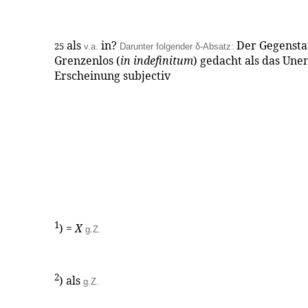
als
in?
Der Gegensta
25
v.a.
Darunter folgender δ-Absatz:
Grenzenlos (
in
indefinitum
) gedacht als das Une
Erscheinung subjectiv
1
) =
X
g.Z.
2
) als
g.Z.