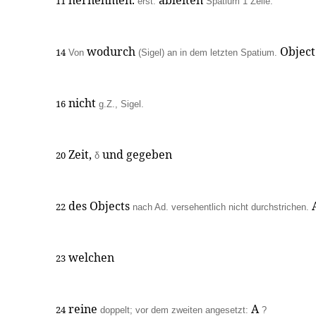
hernehmen.
ableiten
11
erst:
Spatium 1 Zeile.
wodurch
Objec
14
Von
(Sigel) an in dem letzten Spatium.
nicht
16
g.Z., Sigel.
Zeit,
und gegeben
20
δ
des Objects
22
nach Ad. versehentlich nicht durchstrichen.
welchen
23
reine
A
24
doppelt; vor dem zweiten angesetzt:
?