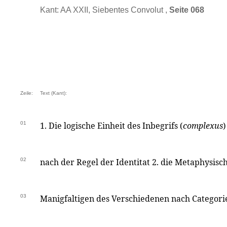
Kant: AA XXII, Siebentes Convolut ,
Seite 068
Zeile:
Text (Kant):
01
1. Die logische Einheit des Inbegrifs (
complexus
)
02
nach der Regel der Identitat 2. die Metaphysisc
03
Manigfaltigen des Verschiedenen nach Categor