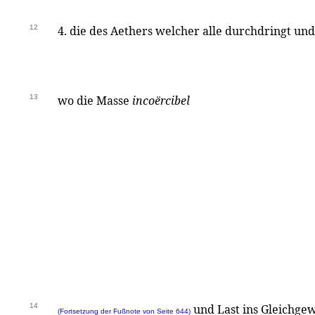
12
4. die des Aethers welcher alle durchdringt un
13
wo die Masse
incoërcibel
14
und Last ins Gleichge
(Fortsetzung der Fußnote von Seite 644)