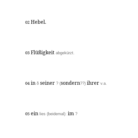
Hebel.
02
Flüßigkeit
03
abgekürzt.
in
seiner
sondern
ihrer
04
δ
? (
??)
v.a.
ein
im
05
lies (beidemal):
?