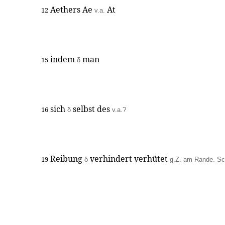
Aethers Ae
At
12
v.a.
indem
man
15
δ
sich
selbst des
16
δ
v.a.?
Reibung
verhindert verhütet
19
δ
g.Z. am Rande. Sc