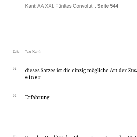
Kant: AA XXI, Fünftes Convolut. ,
Seite 544
Zeile:
Text (Kant):
01
dieses Satzes ist die einzig mögliche Art der
einer
02
Erfahrung
03