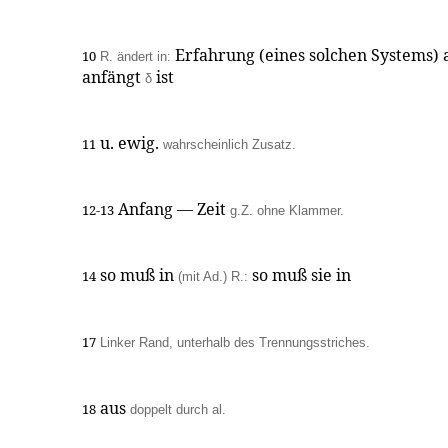
Erfahrung (eines solchen Systems)
10
R. ändert in:
anfängt
ist
δ
u. ewig.
11
wahrscheinlich Zusatz.
Anfang — Zeit
12-13
g.Z. ohne Klammer.
so muß in
so muß sie in
14
(mit Ad.) R.:
17
Linker Rand, unterhalb des Trennungsstriches.
aus
18
doppelt durch al.