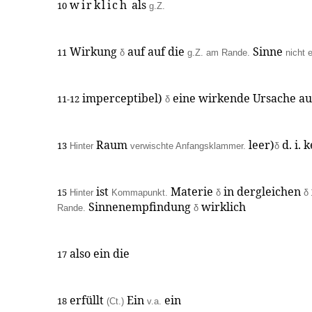
wirklich
als
10
g.Z.
Wirkung
auf auf die
Sinne
11
δ
g.Z. am Rande.
nicht 
imperceptibel)
eine wirkende Ursache au
11-12
δ
Raum
leer)
d. i. 
13
Hinter
verwischte Anfangsklammer.
δ
ist
Materie
in dergleichen
15
Hinter
Kommapunkt.
δ
δ
Sinnenempfindung
wirklich
Rande.
δ
also ein die
17
erfüllt
Ein
ein
18
(Ct.)
v.a.