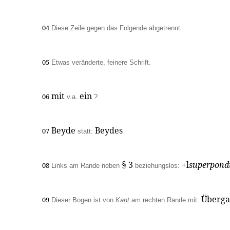
04
Diese Zeile gegen das Folgende abgetrennt.
05
Etwas veränderte, feinere Schrift.
mit
ein
06
v.a.
?
Beyde
Beydes
07
statt:
§ 3
+l
superpond
08
Links am Rande neben
beziehungslos:
Überga
09
Dieser Bogen ist von
Kant
am rechten Rande mit: