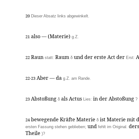
20
Dieser Absatz links abgewinkelt.
also — (Materie)
21
g.Z.
Raun
Raum
und der erste Act der
A
22
statt:
δ
Erst:
Aber — da
22-23
g.Z. am Rande.
Abstoßung
als Actus
in der Abstoßung
23
δ
Lies:
?
bewegende Kräfte Materie
ist Materie mit 
24
δ
und
der
ersten Fassung stehen geblieben;
fehlt im Original.
Theile
)?