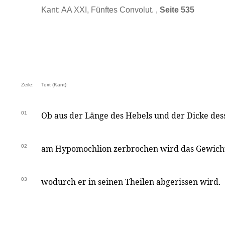
Kant: AA XXI, Fünftes Convolut. ,
Seite 535
Zeile:
Text (Kant):
01
Ob aus der Länge des Hebels und der Dicke de
02
am Hypomochlion zerbrochen wird das Gewich
03
wodurch er in seinen Theilen abgerissen wird.