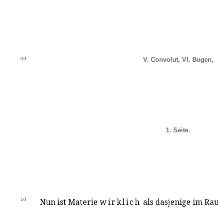
09
V. Convolut, VI. Bogen,
1. Seite.
10
Nun ist Materie
wirklich
als dasjenige im R