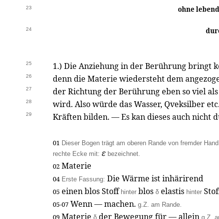
23
ohne lebendi
24
dur
25
1.) Die Anziehung in der Berührung bringt
26
denn die Materie wiedersteht dem angezoge
27
der Richtung der Berührung eben so viel als
28
wird. Also würde das Wasser, Qveksilber etc
29
Kräften bilden. — Es kan dieses auch nicht 
01
Dieser Bogen trägt am oberen Rande von fremder Hand
ε
rechte Ecke mit:
bezeichnet.
Materie
02
Die Wärme ist inhärirend
04
Erste Fassung:
einen blos Stoff
blos
elastis
Stof
05
hinter
δ
hinter
Wenn — machen.
05-07
g.Z. am Rande.
Materie
der Bewegung für — allein
09
δ
g.Z. 