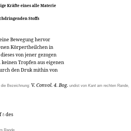
ge Kräfte eines alle Materie
chdringenden Stoffs
 keine Bewegung hervor
nen Körpertheilchen in
 dieses von jener gezogen
. keinen Tropfen aus eigenen
durch den Druk mithin von
V
.
Convol. 4. Bog.
 die Bezeichnung:
undist von
Kant
am rechten Rande,
f
des
δ
am Rande.