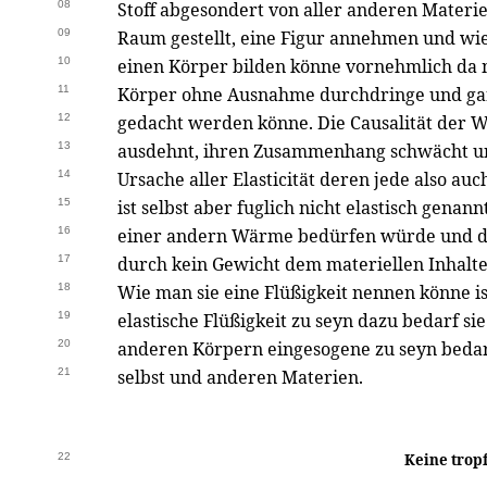
08
Stoff abgesondert von aller anderen Materie 
09
Raum gestellt, eine Figur annehmen und wie 
10
einen Körper bilden könne vornehmlich da 
11
Körper ohne Ausnahme durchdringe und gar
12
gedacht werden könne. Die Causalität der Wä
13
ausdehnt, ihren Zusammenhang schwächt und
14
Ursache aller Elasticität deren jede also auc
15
ist selbst aber fuglich nicht elastisch gena
16
einer andern Wärme bedürfen würde und da
17
durch kein Gewicht dem materiellen Inhalte
18
Wie man sie eine Flüßigkeit nennen könne i
19
elastische Flüßigkeit zu seyn dazu bedarf s
20
anderen Körpern eingesogene zu seyn beda
21
selbst und anderen Materien.
22
Keine tropf