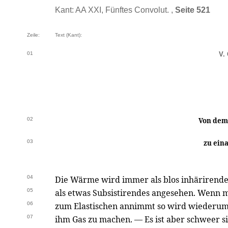
Kant: AA XXI, Fünftes Convolut. ,
Seite 521
Zeile:
Text (Kant):
01
V.
02
Von dem 
03
zu ein
04
Die Wärme wird immer als blos inhärirende
05
als etwas Subsistirendes angesehen. Wenn m
06
zum Elastischen annimmt so wird wiederu
07
ihm Gas zu machen. — Es ist aber schweer si