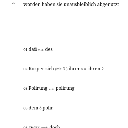
29
worden haben sie unausbleiblich abgenutzt
daß
des
01
v.a.
Korper sich
ihrer
ihren
02
(mit R.)
v.a.
?
Polirung
polirung
03
v.a.
dem
polir
05
δ
zwar
doch
06
erst: