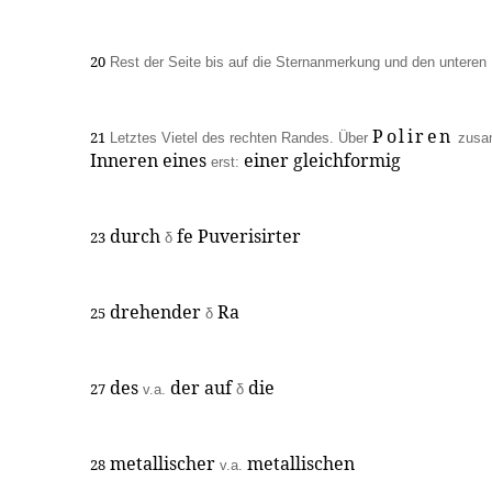
20
Rest der Seite bis auf die Sternanmerkung und den unteren 
Poliren
21
Letztes Vietel des rechten Randes. Über
zusa
Inneren eines
einer gleichformig
erst:
durch
fe Puverisirter
23
δ
drehender
Ra
25
δ
des
der auf
die
27
v.a.
δ
metallischer
metallischen
28
v.a.