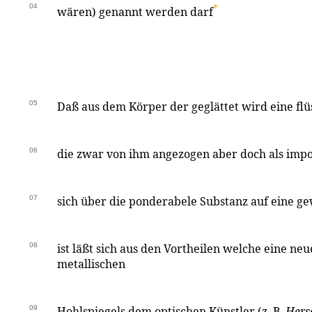
04
*
wären) genannt werden darf
05
Daß aus dem Körper der geglättet wird eine flü
06
die zwar von ihm angezogen aber doch als imp
07
sich über die ponderabele Substanz auf eine g
08
ist läßt sich aus den Vortheilen welche eine neu
metallischen
09
Hohlspiegels dem optischen Künstler (z. B.
Hers