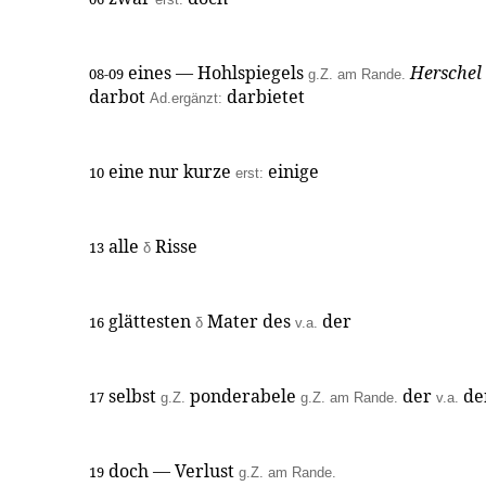
eines — Hohlspiegels
Herschel
08-09
g.Z. am Rande.
darbot
darbietet
Ad.ergänzt:
eine nur kurze
einige
10
erst:
alle
Risse
13
δ
glättesten
Mater des
der
16
δ
v.a.
selbst
ponderabele
der
de
17
g.Z.
g.Z. am Rande.
v.a.
doch — Verlust
19
g.Z. am Rande.