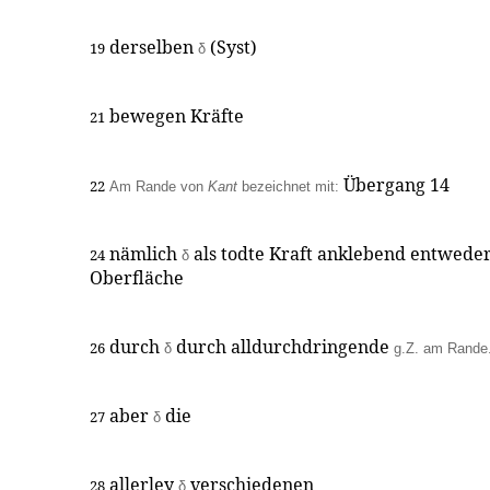
derselben
(Syst)
19
δ
bewegen Kräfte
21
Übergang 14
22
Am Rande von
Kant
bezeichnet mit:
nämlich
als todte Kraft anklebend entweder
24
δ
Oberfläche
durch
durch alldurchdringende
26
δ
g.Z. am Rande
aber
die
27
δ
allerley
verschiedenen
28
δ