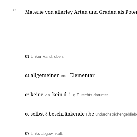
28
Materie von allerley Arten und Graden als Pote
01
Linker Rand, oben.
allgemeinen
Elementar
04
erst:
keine
kein d. i.
05
v.a.
g.Z. rechts darunter.
selbst
beschränkende
be
06
δ
(
undurchstrichengeblieb
07
Links abgewinkelt.