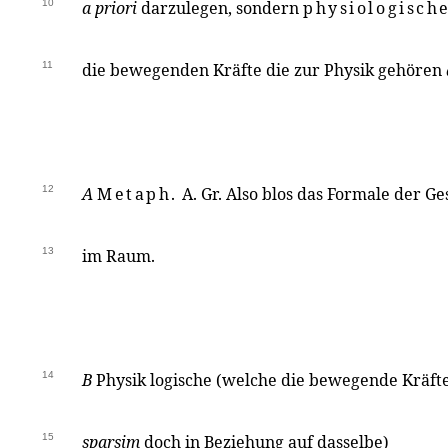
10
a priori
darzulegen, sondern
physiologisch
11
die bewegenden Kräfte die zur Physik gehören
12
A
Metaph.
A. Gr. Also blos das Formale der G
13
im Raum.
14
B
Physik logische (welche die bewegende Kräft
15
sparsim
doch in Beziehung auf dasselbe)