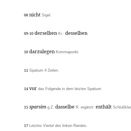
nicht
08
Sigel.
derselben
desselben
09-10
Kr.:
darzulegen
10
Kommapunkt.
11
Spatium 4 Zeilen.
vor
14
das Folgende in dem letzten Spatium.
sparsim
dasselbe
enthält
15
g.Z.
R. ergänzt:
Schlußklam
17
Letztes Viertel des linken Randes.