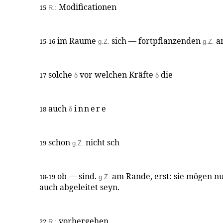
Modificationen
15
R.:
im Raume
sich — fortpflanzenden
a
15-16
g.Z.
g.Z.
solche
vor welchen Kräfte
die
17
δ
δ
auch
innere
18
δ
schon
nicht sch
19
g.Z.
ob — sind.
am Rande, erst: sie mögen n
18-19
g.Z.
auch abgeleitet seyn.
vorhergehen
22
R.: