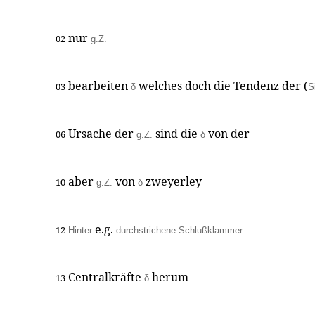
nur
02
g.Z.
bearbeiten
welches doch die Tendenz der (
03
δ
S
Ursache der
sind die
von der
06
g.Z.
δ
aber
von
zweyerley
10
g.Z.
δ
e.g.
12
Hinter
durchstrichene Schlußklammer.
Centralkräfte
herum
13
δ