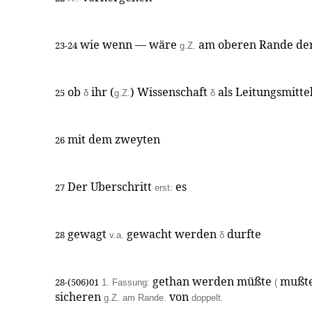
wie wenn — wäre
am oberen Rande der
23-24
g.Z.
ob
ihr (
) Wissenschaft
als Leitungsmitte
25
δ
g.Z.
δ
mit dem zweyten
26
Der Uberschritt
es
27
erst:
gewagt
gewacht werden
durfte
28
v.a.
δ
gethan werden müßte
mußt
28-(506)01
1. Fassung:
(
sicheren
von
g.Z. am Rande.
doppelt.