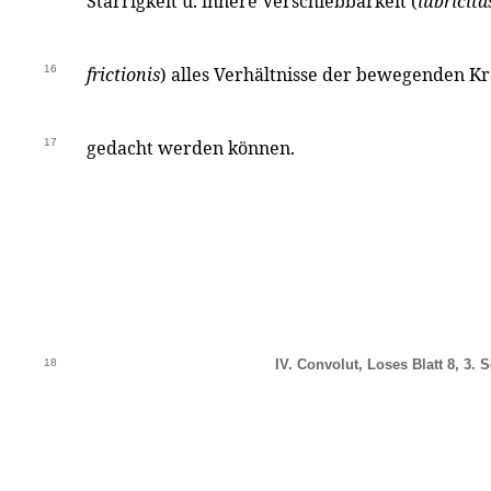
Starrigkeit u. innere Verschiebbarkeit (
lubricit
16
frictionis
) alles Verhältnisse der bewegenden Kr
17
gedacht werden können.
18
IV. Convolut, Loses Blatt 8, 3. S