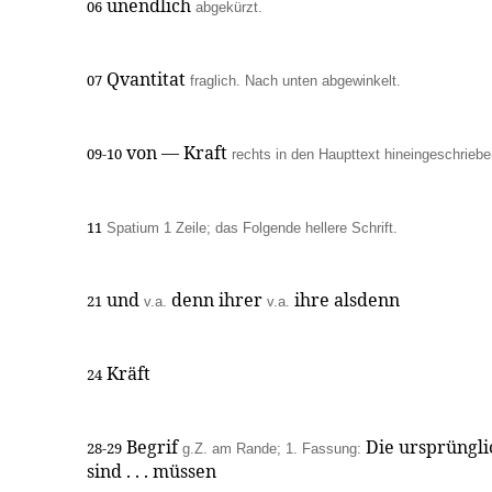
unendlich
06
abgekürzt.
Qvantitat
07
fraglich. Nach unten abgewinkelt.
von — Kraft
09-10
rechts in den Haupttext hineingeschriebe
11
Spatium 1 Zeile; das Folgende hellere Schrift.
und
denn ihrer
ihre alsdenn
21
v.a.
v.a.
Kräft
24
Begrif
Die ursprüngli
28-29
g.Z. am Rande; 1. Fassung:
sind . . . müssen