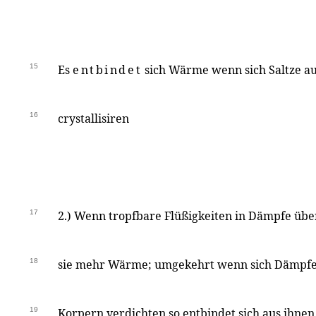
15
Es
entbindet
sich Wärme wenn sich Saltze au
16
crystallisiren
17
2.) Wenn tropfbare Flüßigkeiten in Dämpfe üb
18
sie mehr Wärme; umgekehrt wenn sich Dämpfe 
19
Korpern verdichten so entbindet sich aus ihn