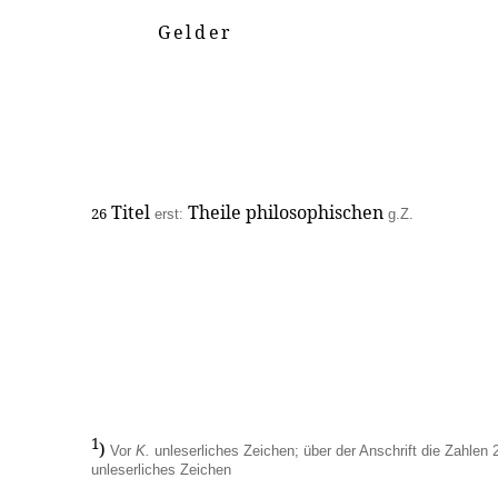
Gelder
Titel
Theile philosophischen
26
erst:
g.Z.
1
)
Vor
K.
unleserliches Zeichen; über der Anschrift die Zahlen 
unleserliches Zeichen