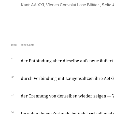
Kant: AA XXI, Viertes Convolut Lose Blätter ,
Seite 
Zeile:
Text (Kant):
01
der Entbindung aber dieselbe aufs neue äußert
02
durch Verbindung mit Laugensaltzen ihre Aetzk
03
der Trennung von denselben wieder zeigen —
04
Im gebundenen Zustande befindet sich allemal