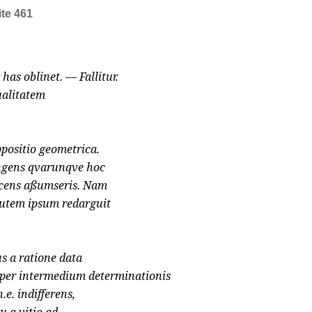
ite 461
has oblinet. — Fallitur.
ualitatem
positio geometrica.
ingens qvarunqve hoc
escens aßumseris. Nam
 autem ipsum redarguit
s a ratione data
 per intermedium determinationis
.e. indifferens,