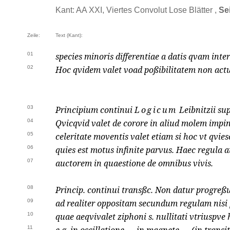
Kant: AA XXI, Viertes Convolut Lose Blätter ,
Se
Zeile:
Text (Kant):
01
species minoris differentiae a datis qvam inter 
02
Hoc qvidem valet voad poßibilitatem non act
03
Principium continui
Logicum
Leibnitzii
sup
04
Qvicqvid valet de corore in aliud molem imp
05
celeritate moventis valet etiam si hoc vt qvi
06
quies est motus infinite parvus. Haec regula
07
auctorem in quaestione de omnibus vivis.
08
Princip. continui transßc. Non datur progreßu
09
ad realiter oppositam secundum regulam nisi
10
quae aeqvivalet ziphoni s. nullitati vtriuspve h
11