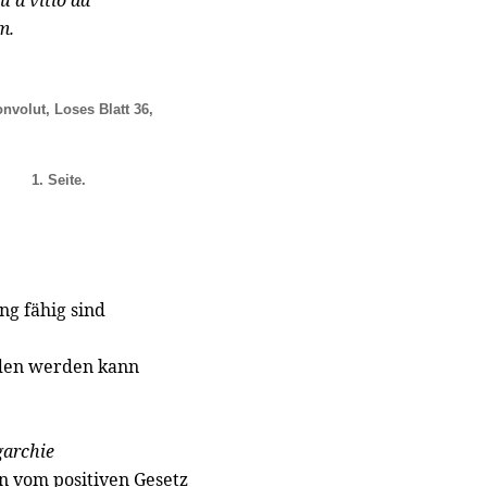
u a vitio ad
m.
onvolut, Loses Blatt 36,
1. Seite.
g fähig sind
nden werden kann
garchie
n vom positiven Gesetz