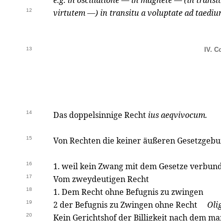
e.g. in oscillatione — in magnete — (in transit
12
virtutem —) in transitu a voluptate ad taediu
13
IV. C
14
Das doppelsinnige Recht
ius aeqvivocum.
15
Von Rechten die keiner äußeren Gesetzgebun
16
1. weil kein Zwang mit dem Gesetze verbu
17
Vom zweydeutigen Recht
18
1. Dem Recht ohne Befugnis zu zwingen
19
2 der Befugnis zu Zwingen ohne Recht
Oli
20
Kein Gerichtshof der Billigkeit nach dem ma