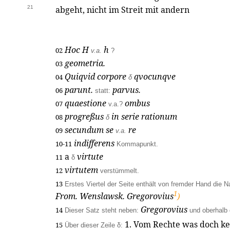
21
abgeht, nicht im Streit mit andern
Hoc H
h
02
v.a.
?
geometria.
03
Quiqvid corpore
qvocunqve
04
δ
parunt.
parvus.
06
statt:
quaestione
ombus
07
v.a.?
progreßus
in serie rationum
08
δ
secundum se
re
09
v.a.
indifferens
10-11
Kommapunkt.
a
virtute
11
δ
virtutem
12
verstümmelt.
13
Erstes Viertel der Seite enthält von fremder Hand die 
1
From. Wenslawsk. Gregorovius
)
Gregorovius
14
Dieser Satz steht neben:
und oberhalb
1. Vom Rechte was doch ke
15
Über dieser Zeile δ: