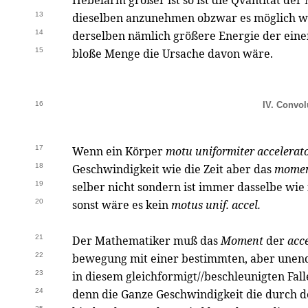
Hebelarm größer ist so ist die Qvantitat de
13
dieselben anzunehmen obzwar es möglich w
14
derselben nämlich größere Energie der eine
15
bloße Menge die Ursache davon wäre.
16
IV. Convolu
17
Wenn ein Körper
motu uniformiter accelerat
18
Geschwindigkeit wie die Zeit aber das
mome
19
selber nicht sondern ist immer dasselbe wi
20
sonst wäre es kein
motus unif. accel.
21
Der Mathematiker muß das
Moment
der
acce
22
bewegung mit einer bestimmten, aber unend
23
in diesem gleichformigt//beschleunigten Fal
24
denn die Ganze Geschwindigkeit die durch de