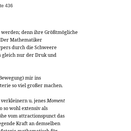
te 436
n werden; denn ihre Größtmögliche
 Der Mathematiker
pers durch die Schweere
s gleich nur der Druk und
r Bewegung) mir ins
terie so viel großer machen.
l verkleinern u. jenes
Moment
o so wohl extensiv als
öhe vom attractionspunct das
egende Kraft an demselben