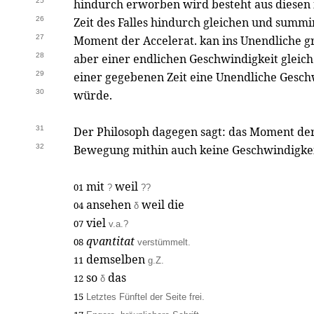
25
hindurch erworben wird besteht aus diesen 
26
Zeit des Falles hindurch gleichen und sum
27
Moment der Accelerat. kan ins Unendliche g
28
aber einer endlichen Geschwindigkeit gleich
29
einer gegebenen Zeit eine Unendliche Gesc
30
würde.
31
Der Philosoph dagegen sagt: das Moment der 
32
Bewegung mithin auch keine Geschwindigkei
mit
weil
01
?
??
ansehen
weil die
04
δ
viel
07
v.a.?
qvantitat
08
verstümmelt.
demselben
11
g.Z.
so
das
12
δ
15
Letztes Fünftel der Seite frei.