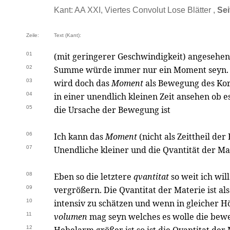
Kant: AA XXI, Viertes Convolut Lose Blätter ,
Sei
Zeile:
Text (Kant):
01
(mit geringerer Geschwindigkeit) angesehe
02
Summe würde immer nur ein Moment seyn.
03
wird doch das
Moment
als Bewegung des Kor
04
in einer unendlich kleinen Zeit ansehen ob e
05
die Ursache der Bewegung ist
06
Ich kann das
Moment
(nicht als Zeittheil de
07
Unendliche kleiner und die Qvantität der Ma
08
Eben so die letztere
qvantitat
so weit ich wil
09
vergrößern. Die Qvantitat der Materie ist als
10
intensiv zu schätzen und wenn in gleicher H
11
volumen
mag seyn welches es wolle die bew
12