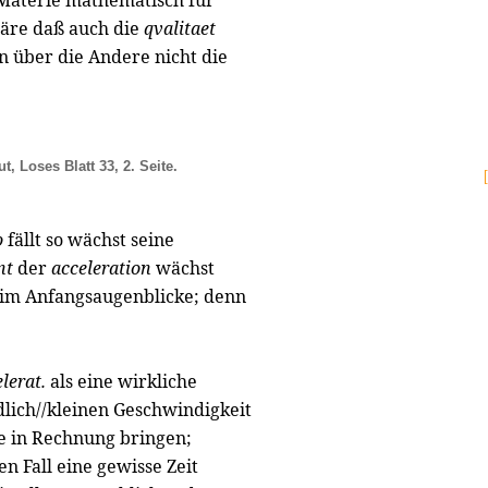
r Materie mathematisch für
äre daß auch die
qvalitaet
n über die Andere nicht die
t, Loses Blatt 33, 2. Seite.
o
fällt so wächst seine
nt
der
acceleration
wächst
e im Anfangsaugenblicke; denn
lerat.
als eine wirkliche
lich//kleinen Geschwindigkeit
le in Rechnung bringen;
n Fall eine gewisse Zeit