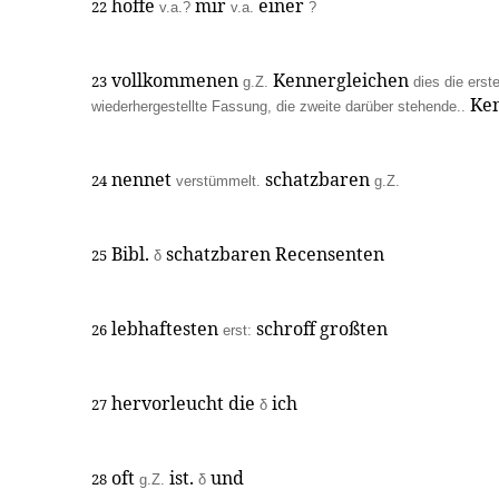
hoffe
mir
einer
22
v.a.?
v.a.
?
vollkommenen
Kennergleichen
23
g.Z.
dies die erst
Ken
wiederhergestellte Fassung, die zweite darüber stehende..
nennet
schatzbaren
24
verstümmelt.
g.Z.
Bibl.
schatzbaren Recensenten
25
δ
lebhaftesten
schroff großten
26
erst:
hervorleucht die
ich
27
δ
oft
ist.
und
28
g.Z.
δ