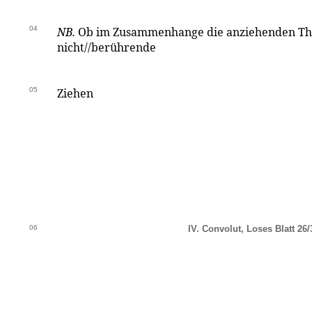
04
NB.
Ob im Zusammenhange die anziehenden The
nicht//berührende
05
Ziehen
06
IV. Convolut, Loses Blatt 26/