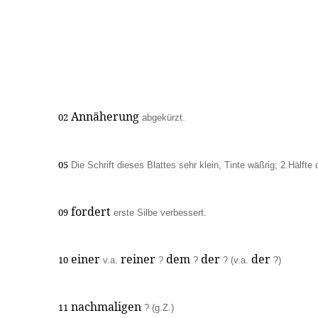
Annäherung
02
abgekürzt.
05
Die Schrift dieses Blattes sehr klein, Tinte wäßrig; 2.Hälfte d
fordert
09
erste Silbe verbessert.
einer
reiner
dem
der
der
10
v.a.
?
?
? (v.a.
?)
nachmaligen
11
? (g.Z.)