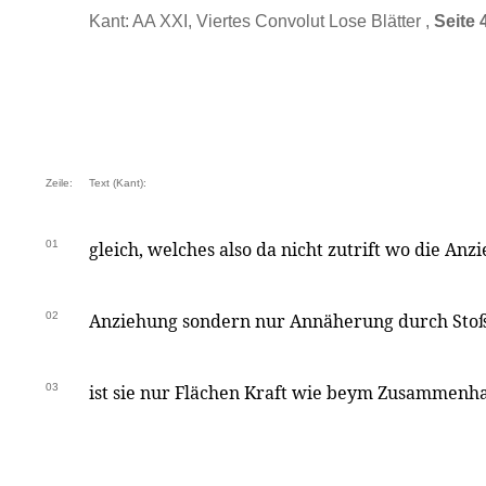
Kant: AA XXI, Viertes Convolut Lose Blätter ,
Seite 
Zeile:
Text (Kant):
01
gleich, welches also da nicht zutrift wo die Anz
02
Anziehung sondern nur Annäherung durch Stoß 
03
ist sie nur Flächen Kraft wie beym Zusammenh