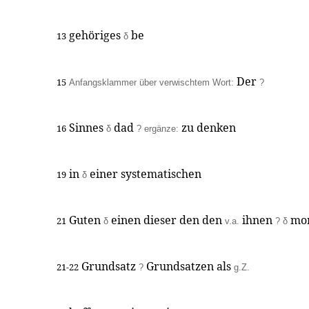
gehöriges
be
13
δ
Der
15
Anfangsklammer über verwischtem Wort:
?
Sinnes
dad
zu denken
16
δ
? ergänze:
in
einer systematischen
19
δ
Guten
einen dieser den den
ihnen
mor
21
δ
v.a.
?
δ
Grundsatz
Grundsatzen als
21-22
?
g.Z.