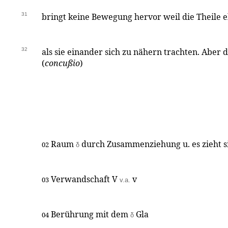
31
bringt keine Bewegung hervor weil die Theile 
32
als sie einander sich zu nähern trachten. Aber 
(
concußio
)
Raum
durch Zusammenziehung u. es zieht s
02
δ
Verwandschaft V
v
03
v.a.
Berührung mit dem
Gla
04
δ