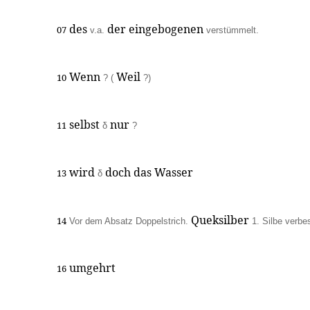
des
der eingebogenen
07
v.a.
verstümmelt.
Wenn
Weil
10
? (
?)
selbst
nur
11
δ
?
wird
doch das Wasser
13
δ
Queksilber
14
Vor dem Absatz Doppelstrich.
1. Silbe verbe
umgehrt
16