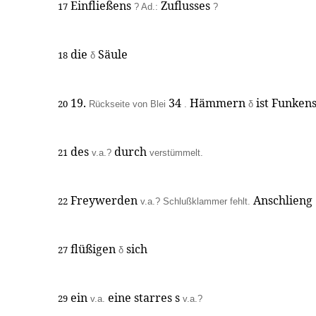
Einfließens
Zuflusses
17
? Ad.:
?
die
Säule
18
δ
19.
34
Hämmern
ist Funken
20
Rückseite von Blei
.
δ
des
durch
21
v.a.?
verstümmelt.
Freywerden
Anschlieng
22
v.a.? Schlußklammer fehlt.
flüßigen
sich
27
δ
ein
eine starres s
29
v.a.
v.a.?