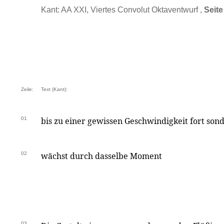
Kant: AA XXI, Viertes Convolut Oktaventwurf ,
Seite
Zeile:
Text (Kant):
01
bis zu einer gewissen Geschwindigkeit fort son
02
wächst durch dasselbe Moment
03