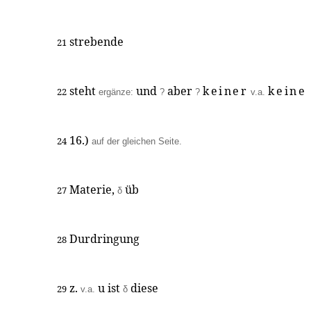
strebende
21
steht
und
aber
keiner
keine
22
ergänze:
?
?
v.a.
16.)
24
auf der gleichen Seite.
Materie,
üb
27
δ
Durdringung
28
z.
u ist
diese
29
v.a.
δ