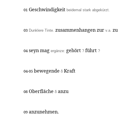
Geschwindigkeit
01
beidemal stark abgekürzt.
zusammenhangen zur
zu
03
Dunklere Tinte.
v.a.
seyn mag
gehört
führt
04
ergänze:
?
?
bewegende
Kraft
04-05
δ
Oberfläche
anzu
08
δ
anzunehmen.
09