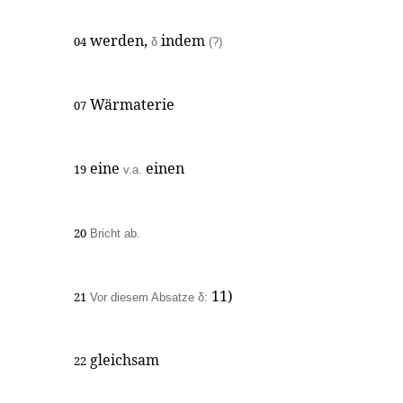
werden,
indem
04
δ
(?)
Wärmaterie
07
eine
einen
19
v.a.
20
Bricht ab.
11)
21
Vor diesem Absatze δ:
gleichsam
22