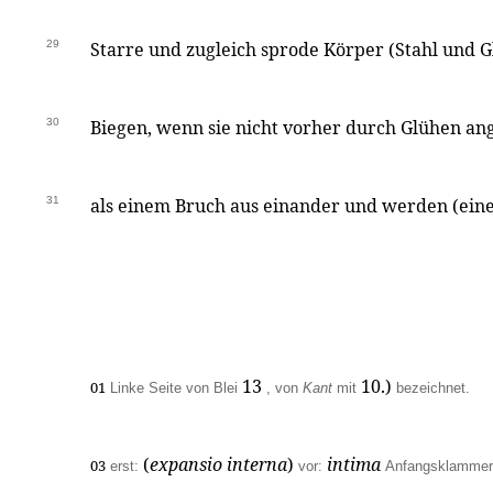
29
Starre und zugleich sprode Körper (Stahl und 
30
Biegen, wenn sie nicht vorher durch Glühen a
31
als einem Bruch aus einander und werden (eine
13
10.)
01
Linke Seite von Blei
, von
Kant
mit
bezeichnet.
(
expansio interna
)
intima
03
erst:
vor:
Anfangsklammer