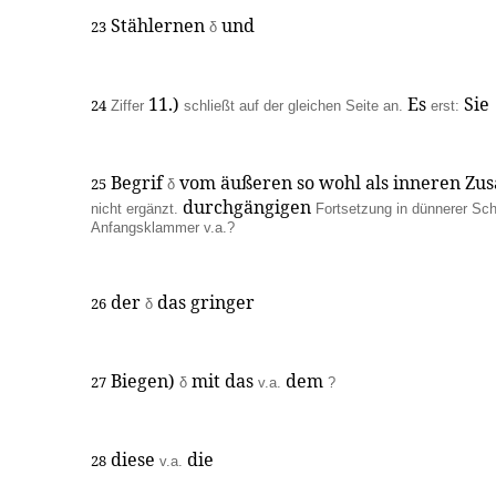
Stählernen
und
23
δ
11.)
Es
Sie
24
Ziffer
schließt auf der gleichen Seite an.
erst:
Begrif
vom äußeren so wohl als inneren Z
25
δ
durchgängigen
nicht ergänzt.
Fortsetzung in dünnerer Schri
Anfangsklammer v.a.?
der
das gringer
26
δ
Biegen)
mit das
dem
27
δ
v.a.
?
diese
die
28
v.a.