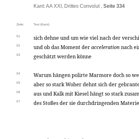
Kant: AA XXI, Drittes Convolut ,
Seite 334
Zeile:
Text (Kant):
01
sich dehne und um wie viel nach der versch
02
und ob das Moment der
acceleration
nach ei
03
geschätzt werden könne
04
Warum hängen polirte Marmore doch so w
05
aber so stark Woher dehnt sich der gebrante
06
aus und Kalk mit Kiesel hängt so stark zus
07
des Stoßes der sie durchdringenden Materie