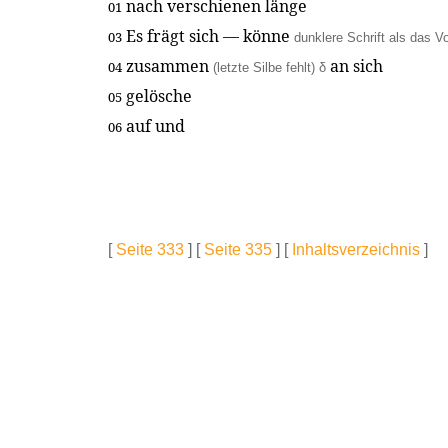
nach verschienen länge
01
Es frägt sich — könne
03
dunklere Schrift als das 
zusammen
an sich
04
(letzte Silbe fehlt) δ
gelösche
05
auf und
06
[
Seite 333
] [
Seite 335
] [
Inhaltsverzeichnis
]