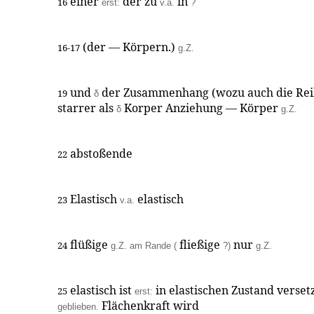
einer
der zu
in
16
erst:
v.a.
?
(der — Körpern.)
16-17
g.Z.
und
der Zusammenhang (wozu auch die Rei
19
δ
starrer als
Korper Anziehung — Körper
δ
g.Z.
abstoßende
22
Elastisch
elastisch
23
v.a.
flüßige
fließige
nur
24
g.Z. am Rande (
?)
g.Z.
elastisch ist
in elastischen Zustand verse
25
erst:
Flächenkraft wird
geblieben.