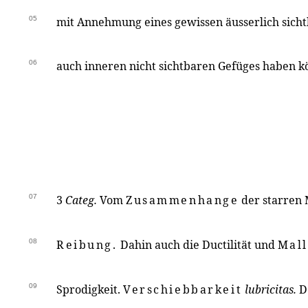
05
mit Annehmung eines gewissen äusserlich sich
06
auch inneren nicht sichtbaren Gefüges haben k
07
3
Categ.
Vom
Zusammenhange
der starren 
08
Reibung.
Dahin auch die Ductilität und
Mall
09
Sprodigkeit.
Verschiebbarkeit
lubricitas.
D