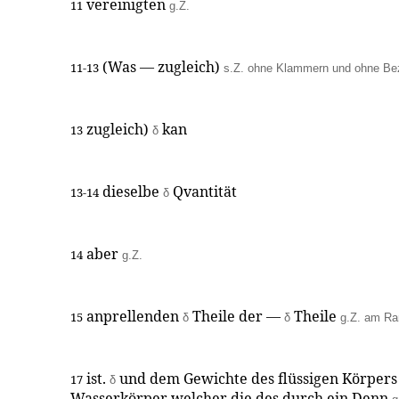
vereinigten
11
g.Z.
(Was — zugleich)
11-13
s.Z. ohne Klammern und ohne Be
zugleich)
kan
13
δ
dieselbe
Qvantität
13-14
δ
aber
14
g.Z.
anprellenden
Theile der —
Theile
15
δ
δ
g.Z. am Ra
ist.
und dem Gewichte des flüssigen Körpers 
17
δ
Wasserkörper welcher die des durch ein Denn