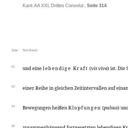
Kant: AA XXI, Drittes Convolut ,
Seite 314
Zeile:
Text (Kant):
01
und eine
lebendige Kraft
(
vis viva
) ist. Di
02
einer Reihe in gleichen Zeitintervallen auf ein
03
Bewegungen heißen
Klopfungen
(
pulsus
) un
04
zusammenhängend fortgesetzten lebendigen Kraf