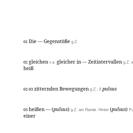
Die — Gegenstöße
01
g.Z.
gleichen
gleicher in — Zeitintervallen
02
v.a.
g.Z. 
heiß
zitternden Bewegungen
pulsus
02-03
g.Z.; δ
heißen — (
pulsus
)
(
pulsus
)
03
g.Z. am Rande. Hinter
Pu
einer