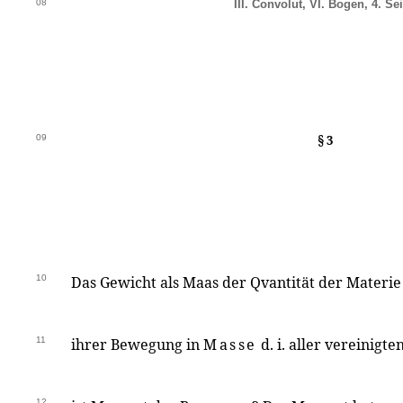
08
III. Convolut, VI. Bogen, 4. Sei
09
§ 3
10
Das Gewicht als Maas der Qvantität der Materie
11
ihrer Bewegung in
Masse
d. i. aller vereinigte
12