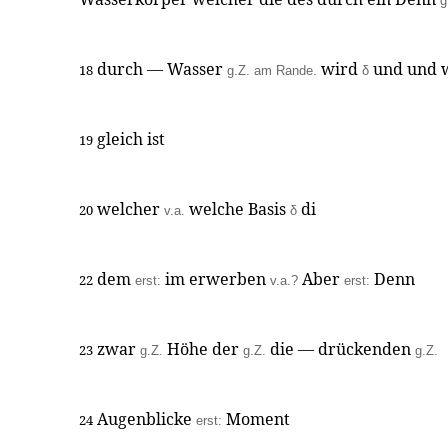
g
durch — Wasser
wird
und und w
18
g.Z. am Rande.
δ
gleich ist
19
welcher
welche Basis
di
20
v.a.
δ
dem
im erwerben
Aber
Denn
22
erst:
v.a.?
erst:
zwar
Höhe der
die — drückenden
23
g.Z.
g.Z.
g.Z.
Augenblicke
Moment
24
erst: