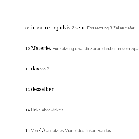
in
re repulsiv
se u.
04
v.a.
δ
Fortsetzung 3 Zeilen tiefer.
Materie.
10
Fortsetzung etwa 35 Zeilen darüber, in dem Spa
das
11
v.a.?
desselben
12
14
Links abgewinkelt.
4.)
15
Von
an letztes Viertel des linken Randes.