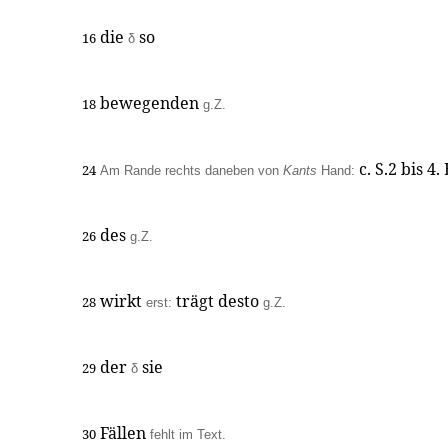
die
so
16
δ
bewegenden
18
g.Z.
c. S.2 bis 4.
24
Am Rande rechts daneben von
Kants
Hand:
des
26
g.Z.
wirkt
trägt desto
28
erst:
g.Z.
der
sie
29
δ
Fällen
30
fehlt im Text.