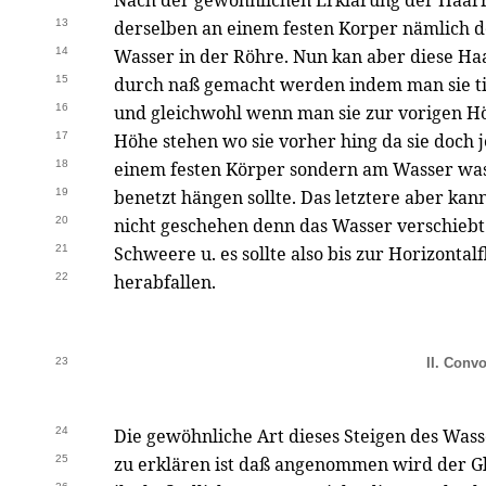
Nach der gewohnlichen Erklärung der Haar
13
derselben an einem festen Korper nämlich 
14
Wasser in der Röhre. Nun kan aber diese H
15
durch naß gemacht werden indem man sie tief
16
und gleichwohl wenn man sie zur vorigen Höh
17
Höhe stehen wo sie vorher hing da sie doch j
18
einem festen Körper sondern am Wasser wa
19
benetzt hängen sollte. Das letztere aber ka
20
nicht geschehen denn das Wasser verschiebt
21
Schweere u. es sollte also bis zur Horizonta
22
herabfallen.
23
II. Convo
24
Die gewöhnliche Art dieses Steigen des Wass
25
zu erklären ist daß angenommen wird der G