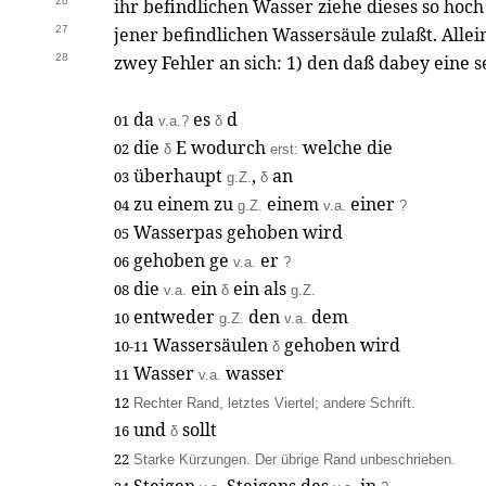
26
ihr befindlichen Wasser ziehe dieses so hoch 
27
jener befindlichen Wassersäule zulaßt. Allei
28
zwey Fehler an sich: 1) den daß dabey eine
da
es
d
01
v.a.?
δ
die
E wodurch
welche die
02
δ
erst:
überhaupt
,
an
03
g.Z.
δ
zu einem zu
einem
einer
04
g.Z.
v.a.
?
Wasserpas gehoben wird
05
gehoben ge
er
06
v.a.
?
die
ein
ein als
08
v.a.
δ
g.Z.
entweder
den
dem
10
g.Z.
v.a.
Wassersäulen
gehoben wird
10-11
δ
Wasser
wasser
11
v.a.
12
Rechter Rand, letztes Viertel; andere Schrift.
und
sollt
16
δ
22
Starke Kürzungen. Der übrige Rand unbeschrieben.