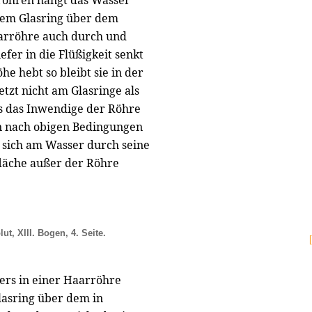
röhren hangt das Wasser
dem Glasring über dem
aarröhre auch durch und
er in die Flüßigkeit senkt
e hebt so bleibt sie in der
etzt nicht am Glasringe als
s das Inwendige der Röhre
nn nach obigen Bedingungen
 sich am Wasser durch seine
lfläche außer der Röhre
lut, XIII. Bogen, 4. Seite.
ers in einer Haarröhre
lasring über dem in