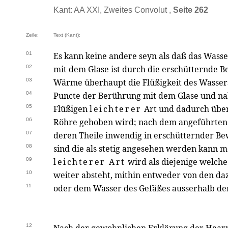
Kant: AA XXI, Zweites Convolut ,
Seite 262
Zeile:
Text (Kant):
01
Es kann keine andere seyn als daß das Wass
02
mit dem Glase ist durch die erschütternde
03
Wärme überhaupt die Flüßigkeit des Wassers
04
Puncte der Berührung mit dem Glase und n
05
Flüßigen
leichterer
Art und dadurch über 
06
Röhre gehoben wird; nach dem angeführten 
07
deren Theile inwendig in erschütternder B
08
sind die als stetig angesehen werden kann
09
leichterer Art
wird als diejenige welche
10
weiter absteht, mithin entweder von den d
11
oder dem Wasser des Gefäßes ausserhalb de
12