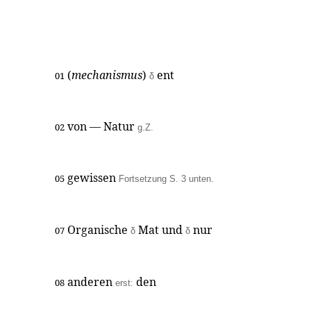
(
mechanismus
)
ent
01
δ
von — Natur
02
g.Z.
gewissen
05
Fortsetzung S. 3 unten.
Organische
Mat und
nur
07
δ
δ
anderen
den
08
erst: