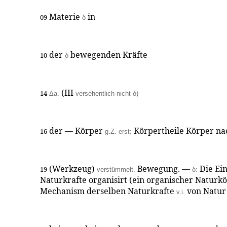
Materie
in
09
δ
der
bewegenden Kräfte
10
δ
(
III
14
Δa.
versehentlich nicht δ)
der — Körper
Körpertheile Körper n
16
g.Z. erst:
(Werkzeug)
Bewegung. —
Die Ein
19
verstümmelt.
δ:
Naturkrafte organisirt (ein organischer Naturk
Mechanism derselben Naturkrafte
von Natur
v.i.