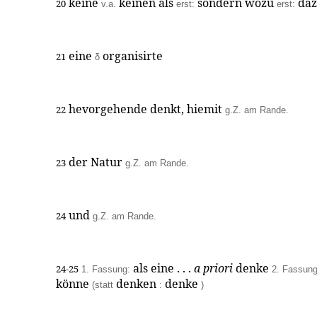
keine
keinen als
sondern wozu
daz
20
v.a.
erst:
erst:
eine
organisirte
21
δ
hevorgehende denkt, hiemit
22
g.Z. am Rande.
der Natur
23
g.Z. am Rande.
und
24
g.Z. am Rande.
als eine . . .
a priori
denke
24-25
1. Fassung:
2. Fassung
könne
denken
denke
(statt
:
)