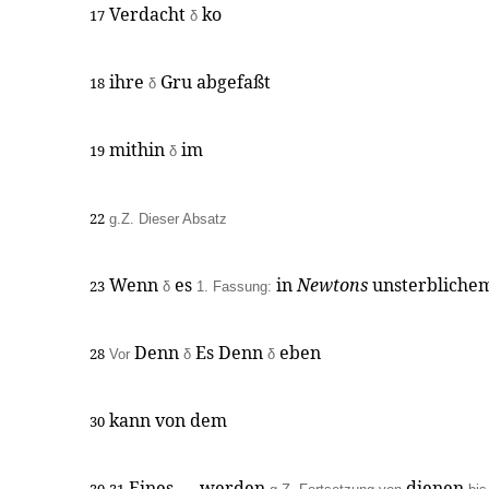
Verdacht
ko
17
δ
ihre
Gru abgefaßt
18
δ
mithin
im
19
δ
22
g.Z. Dieser Absatz
Wenn
es
in
Newtons
unsterbliche
23
δ
1. Fassung:
Denn
Es Denn
eben
28
Vor
δ
δ
kann von dem
30
Eines — werden
dienen