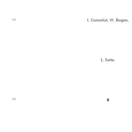
03
I. Convolut, VI. Bogen,
1. Seite.
04
6