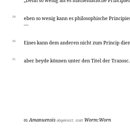
„Denn so wenig als es mathematische Principie
29
eben so wenig kann es philosophische Principi
—
30
Eines kann dem anderen nicht zum Princip dien
31
aber beyde können unter den Titel der Transsc.
Amanuensis
Worm:
Worn
01
abgekürzt; statt