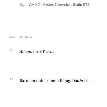
Kant: AA XXI, Erstes Convolut ,
Seite 072
Zeile:
Text (Kant):
01
Amanuensis-
Worm.
02
Baronen unter einem König. Das Volk —