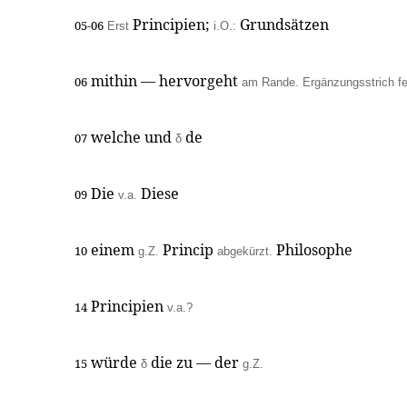
Principien;
Grundsätzen
05-06
Erst
i.O.:
mithin — hervorgeht
06
am Rande. Ergänzungsstrich fe
welche und
de
07
δ
Die
Diese
09
v.a.
einem
Princip
Philosophe
10
g.Z.
abgekürzt.
Principien
14
v.a.?
würde
die zu — der
15
δ
g.Z.