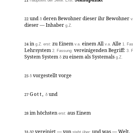
21
Haupttext der Seite. Erst:
und
deren Bewohner dieser ihr Bewohner
22
δ
v
dieser — Inhaber
g.Z.
in
zu Einem
einem All
Alle
24
g.Z.
erst:
v.a.
v.a.
1. Fa
Lehrsystem
vereinigenden Begriff:
2. Fassung:
3. 
System System
zu einem als Systemals
δ
g.Z.
vorgestellt vorge
25
δ
Gott,
und
27
δ
im höchsten
aus Einem
28
erst:
vereinigt — von
und was — Welt.
31-32
steht über: