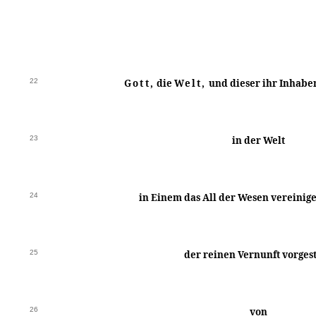
22
Gott,
die
Welt,
und dieser ihr Inhabe
23
in der Welt
24
in Einem das All der Wesen vereini
25
der reinen Vernunft vorgest
26
von