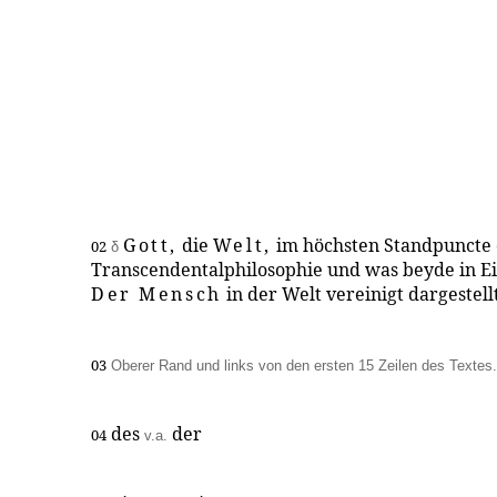
Gott,
die
Welt,
im höchsten Standpuncte
02
δ
Transcendentalphilosophie und was beyde in E
Der Mensch
in der Welt vereinigt dargestell
03
Oberer Rand und links von den ersten 15 Zeilen des Textes.
des
der
04
v.a.