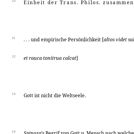
10
Einheit der Trans. Philos. zusammen
11
. . . und empirische Persönlichkeit [
altos videt s
12
et rauca tonitrua calcat
]
13
Gott ist nicht die Weltseele.
14
Spinoza's
Begrif von Gott u. Mensch nach welch