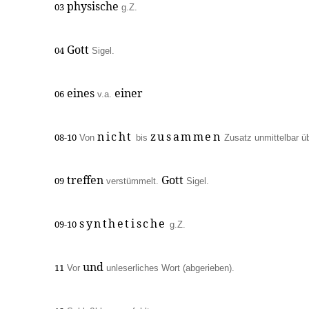
physische
03
g.Z.
Gott
04
Sigel.
eines
einer
06
v.a.
nicht
zusammen
08-10
Von
bis
Zusatz unmittelbar ü
treffen
Gott
09
verstümmelt.
Sigel.
synthetische
09-10
g.Z.
und
11
Vor
unleserliches Wort (abgerieben).