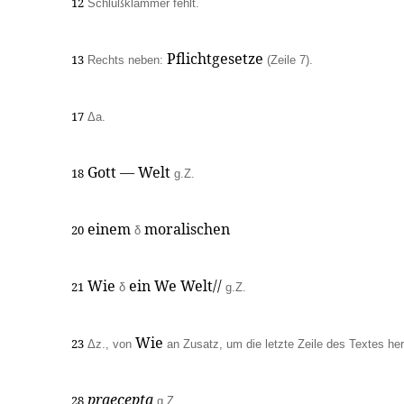
12
Schlußklammer fehlt.
Pflichtgesetze
13
Rechts neben:
(Zeile 7).
17
Δa.
Gott — Welt
18
g.Z.
einem
moralischen
20
δ
Wie
ein We Welt//
21
δ
g.Z.
Wie
23
Δz., von
an Zusatz, um die letzte Zeile des Textes h
praecepta
28
g.Z.