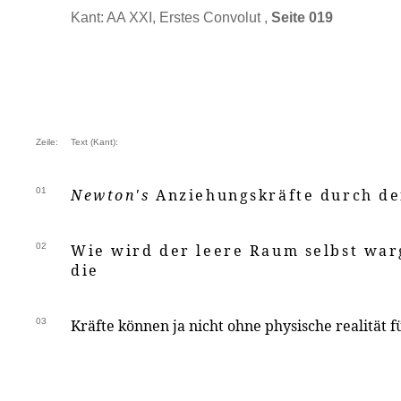
Kant: AA XXI, Erstes Convolut ,
Seite 019
Zeile:
Text (Kant):
01
Newton's
Anziehungskräfte durch d
02
Wie wird der leere Raum selbst w
die
03
Kräfte können ja nicht ohne physische realität f