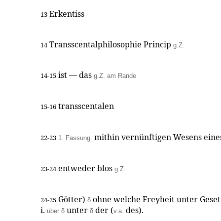
Erkentiss
13
Transscentalphilosophie Princip
14
g.Z.
ist — das
14-15
g.Z. am Rande
transscentalen
15-16
mithin vernünftigen Wesens eines
22-23
1. Fassung:
entweder blos
23-24
g.Z.
Götter)
ohne welche Freyheit unter Gese
24-25
δ
i.
unter
der (
des).
über
δ
δ
v.a.