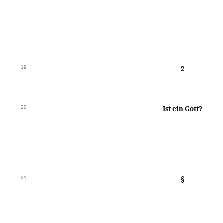
19
2
20
Ist ein Gott?
21
§