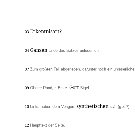
Erkentnisart?
03
Ganzen
04
Ende des Satzes unleserlich.
07
Zum größten Teil abgerieben, darunter noch ein unleserlich
Gott
09
Oberer Rand, r. Ecke.
Sigel.
synthetischen
10
Links neben dem Vorigen.
s.Z. (g.Z.?)
12
Haupttext der Seite.