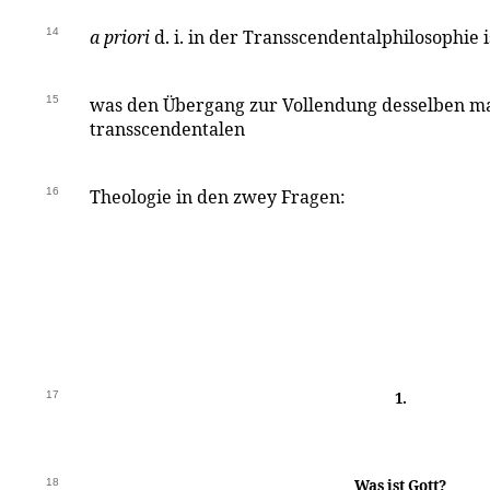
14
a priori
d. i. in der Transscendentalphilosophie i
15
was den Übergang zur Vollendung desselben ma
transscendentalen
16
Theologie in den zwey Fragen:
17
1.
18
Was ist Gott?