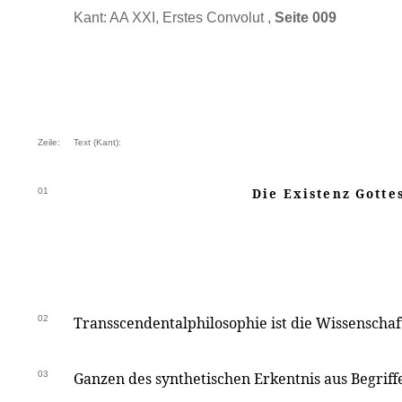
Kant: AA XXI, Erstes Convolut ,
Seite 009
Zeile:
Text (Kant):
01
Die Existenz Gotte
02
Transscendentalphilosophie ist die Wissenschaf
03
Ganzen des synthetischen Erkentnis aus Begriffe