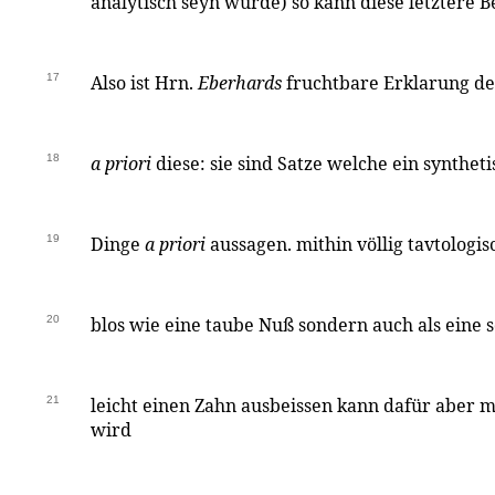
analytisch seyn würde) so kann diese letztere 
17
Also ist Hrn.
Eberhards
fruchtbare Erklarung de
18
a priori
diese: sie sind Satze welche ein synthet
19
Dinge
a priori
aussagen. mithin völlig tavtologis
20
blos wie eine taube Nuß sondern auch als eine 
21
leicht einen Zahn ausbeissen kann dafür aber m
wird