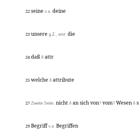
seine
deine
22
v.a.
unsere
die
23
g.Z., erst:
daß
attr
24
δ
welche
attribute
25
δ
nicht
an sich von
vom
Wesen
s
27
Zweite Seite.
δ
?
?
δ
Begriff
Begriffen
29
v.a.