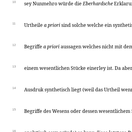
10
sey Nunmehro würde die
Eberhardsche
Erklarun
11
Urtheile
a priori
sind solche welche ein synthet
12
Begriffe
a priori
aussagen welches nicht mit de
13
einem wesentlichen Stücke einerley ist. Da abe
14
Ausdruk synthetisch liegt (weil das Urtheil wen
15
Begriffe des Wesens oder dessen wesentlichem 
16