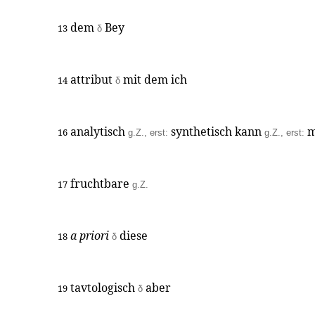
dem
Bey
13
δ
attribut
mit dem ich
14
δ
analytisch
synthetisch kann
m
16
g.Z., erst:
g.Z., erst:
fruchtbare
17
g.Z.
a priori
diese
18
δ
tavtologisch
aber
19
δ