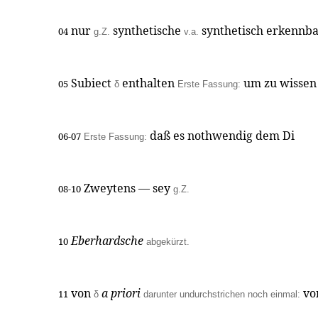
nur
synthetische
synthetisch erkennb
04
g.Z.
v.a.
Subiect
enthalten
um zu wissen
05
δ
Erste Fassung:
daß es nothwendig dem Di
06-07
Erste Fassung:
Zweytens — sey
08-10
g.Z.
Eberhardsche
10
abgekürzt.
von
a priori
vo
11
δ
darunter undurchstrichen noch einmal: