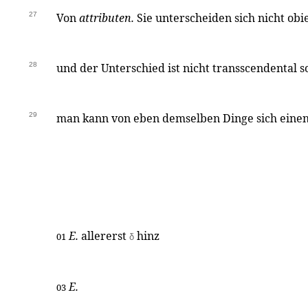
27
Von
attributen.
Sie unterscheiden sich nicht obi
28
und der Unterschied ist nicht transscendental so
29
man kann von eben demselben Dinge sich einen
E.
allererst
hinz
01
δ
E.
03