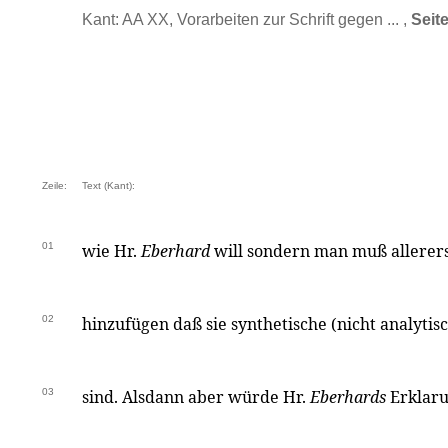
Kant: AA XX, Vorarbeiten zur Schrift gegen ... ,
Seit
Zeile:
Text (Kant):
01
wie Hr.
Eberhard
will sondern man muß allerer
02
hinzufügen daß sie synthetische (nicht analytis
03
sind. Alsdann aber würde Hr.
Eberhards
Erklaru