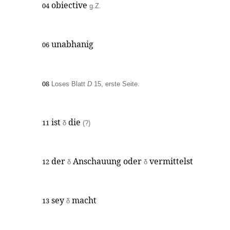
obiective
04
g.Z.
unabhanig
06
08
Loses Blatt
D
15, erste Seite.
ist
die
11
δ
(?)
der
Anschauung oder
vermittelst
12
δ
δ
sey
macht
13
δ