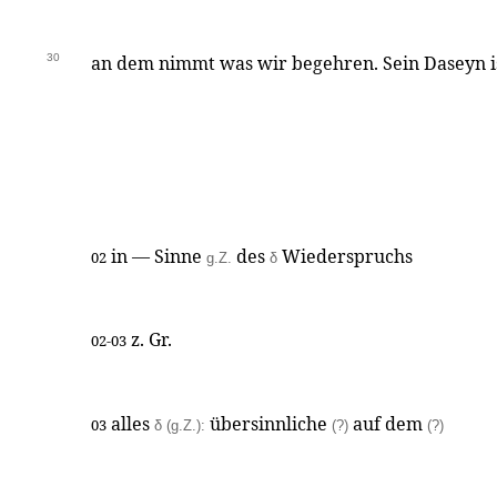
30
an dem nimmt was wir begehren. Sein Daseyn is
in — Sinne
des
Wiederspruchs
02
g.Z.
δ
z. Gr.
02-03
alles
übersinnliche
auf dem
03
δ (g.Z.):
(?)
(?)