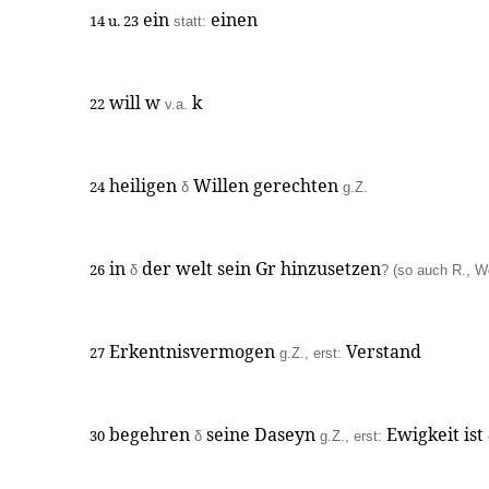
ein
einen
14 u. 23
statt:
will w
k
22
v.a.
heiligen
Willen gerechten
24
δ
g.Z.
in
der welt sein Gr hinzusetzen
26
δ
? (so auch R., Wo
Erkentnisvermogen
Verstand
27
g.Z., erst:
begehren
seine Daseyn
Ewigkeit ist
30
δ
g.Z., erst: