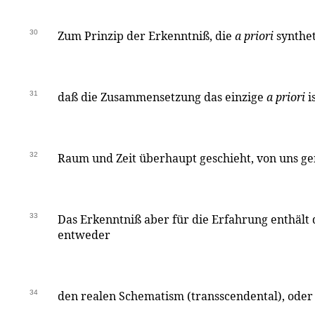
30
Zum Prinzip der Erkenntniß, die
a priori
syntheti
31
daß die Zusammensetzung das einzige
a priori
i
32
Raum und Zeit überhaupt geschieht, von uns g
33
Das Erkenntniß aber für die Erfahrung enthält
entweder
34
den realen Schematism (transscendental), ode