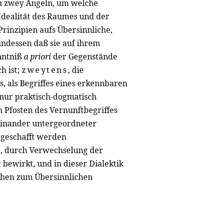
ich zwey Angeln, um welche
Idealität des Raumes und der
Prinzipien aufs Übersinnliche,
indessen daß sie auf ihrem
enntniß
a priori
der Gegenstände
h ist;
zweytens
, die
s, als Begriffes eines erkennbaren
 nur praktisch-dogmatisch
m Pfosten des Vernunftbegriffes
 einander untergeordneter
ggeschafft werden
ft, durch Verwechselung der
 bewirkt, und in dieser Dialektik
chen zum Übersinnlichen