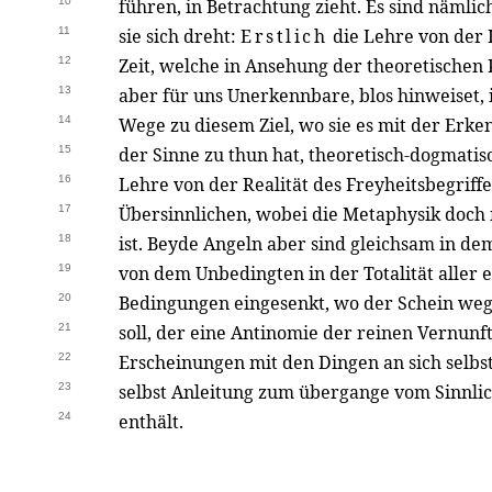
10
führen, in Betrachtung zieht. Es sind näml
11
sie sich dreht:
Erstlich
die Lehre von der 
12
Zeit, welche in Ansehung der theoretischen 
13
aber für uns Unerkennbare, blos hinweiset, 
14
Wege zu diesem Ziel, wo sie es mit der Erk
15
der Sinne zu thun hat, theoretisch-dogmatisc
16
Lehre von der Realität des Freyheitsbegriffe
17
Übersinnlichen, wobei die Metaphysik doch
18
ist. Beyde Angeln aber sind gleichsam in de
19
von dem Unbedingten in der Totalität aller
20
Bedingungen eingesenkt, wo der Schein we
21
soll, der eine Antinomie der reinen Vernun
22
Erscheinungen mit den Dingen an sich selbst
23
selbst Anleitung zum übergange vom Sinnli
24
enthält.