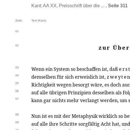
Kant: AA XX, Preisschrift über die ... ,
Seite 311
Zeile:
Text (Kant):
01
02
zur Über
03
Wenn ein System so beschaffen ist, daß
ers
04
demselben für sich erweislich ist,
zweyte
05
Richtigkeit wegen besorgt wäre, es doch au
06
auf alle übrigen Prinzipien desselben als Fo
07
kann gar nichts mehr verlangt werden, um 
08
Nun ist es mit der Metaphysik wirklich so b
09
auf alle ihre Schritte sorgfältig Acht hat, un