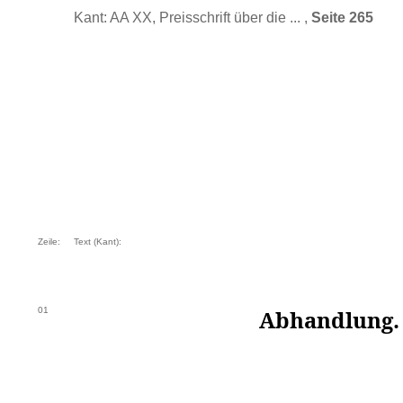
Kant: AA XX, Preisschrift über die ... ,
Seite 265
Zeile:
Text (Kant):
01
Abhandlung
.