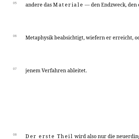
05
andere das
Materiale
— den Endzweck, den d
06
Metaphysik beabsichtigt, wiefern er erreicht, od
07
jenem Verfahren ableitet.
08
Der erste Theil
wird also nur die neuerdin