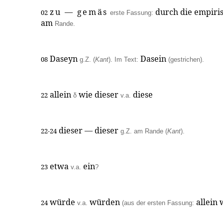
zu — gemäs
durch die empiri
02
erste Fassung:
am
Rande.
Daseyn
Dasein
08
g.Z. (
Kant
). Im Text:
(gestrichen).
allein
wie dieser
diese
22
δ
v.a.
dieser — dieser
22-24
g.Z. am Rande (
Kant
).
etwa
ein
23
v.a.
?
würde
würden
allein
24
v.a.
(aus der ersten Fassung: