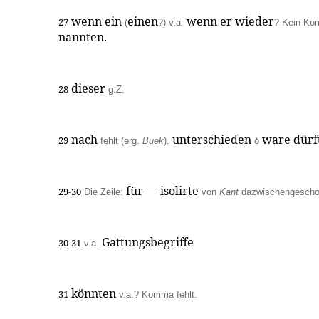
wenn ein
einen
wenn er wieder
27
(
?) v.a.
? Kein Ko
nannten.
dieser
28
g.Z.
nach
unterschieden
ware dürf
29
fehlt (erg.
Buek
).
δ
für — isolirte
29-30
Die Zeile:
von
Kant
dazwischengescho
Gattungsbegriffe
30-31
v.a.
könnten
31
v.a.? Komma fehlt.