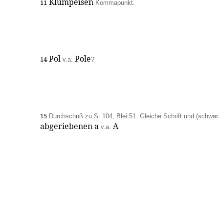
Klumpeisen
11
Kommapunkt.
Pol
Pole
14
v.a.
?
15
Durchschuß zu S. 104; Blei 51. Gleiche Schrift und (schwarz
abgeriebenen a
A
v.a.