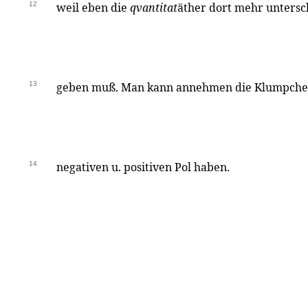
12
weil eben die
qvantitat
äther dort mehr untersch
13
geben muß. Man kann annehmen die Klumpchen 
14
negativen u. positiven Pol haben.