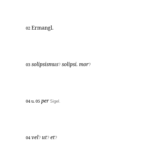
Ermangl.
02
solipsismus
solipsi. mor
03
?
?
per
04 u. 05
Sigel.
vel
ut
et
04
?
?
?