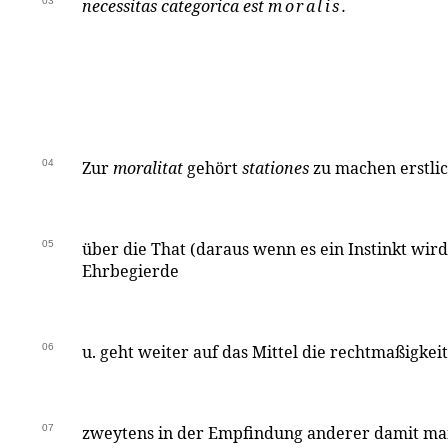
03
necessitas categorica est
moralis.
04
Zur
moralitat
gehört
stationes
zu machen erstlic
05
über die That (daraus wenn es ein Instinkt wird
Ehrbegierde
06
u. geht weiter auf das Mittel die rechtmaßigke
07
zweytens in der Empfindung anderer damit man