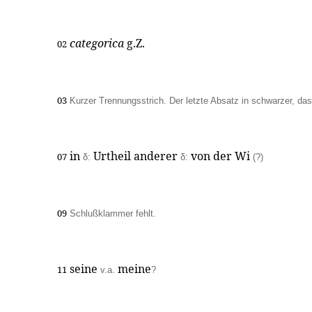
categorica
g.Z.
02
03
Kurzer Trennungsstrich. Der letzte Absatz in schwarzer, das
in
Urtheil anderer
von der Wi
07
δ:
δ:
(?)
09
Schlußklammer fehlt.
seine
meine
11
v.a.
?