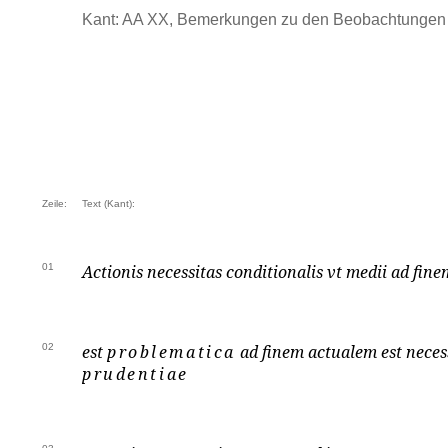
Kant: AA XX, Bemerkungen zu den Beobachtungen .
Zeile:
Text (Kant):
01
Actionis necessitas conditionalis vt medii ad fin
02
est
problematica
ad finem actualem est neces
prudentiae