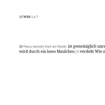
was
13
v.a.?
ist gemeiniglich unr
29
Hierzu bemerkt
Kant
am Rande:
wird durch ein loses Maulchen
verdekt Wie m
(?)