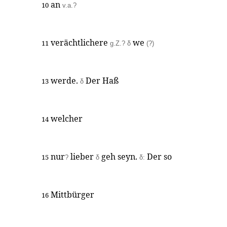
an
10
v.a.?
verächtlichere
we
11
g.Z.? δ
(?)
werde.
Der Haß
13
δ
welcher
14
nur
lieber
geh seyn.
Der so
15
?
δ
δ:
Mittbürger
16