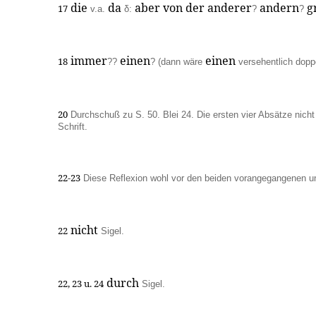
die
da
aber von der anderer
andern
g
17
v.a.
δ:
?
?
immer
einen
einen
18
??
? (dann wäre
versehentlich doppe
20
Durchschuß zu S. 50. Blei 24. Die ersten vier Absätze nich
Schrift.
22-23
Diese Reflexion wohl vor den beiden vorangegangenen u
nicht
22
Sigel.
durch
22, 23 u. 24
Sigel.