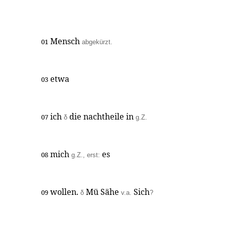
Mensch
01
abgekürzt.
etwa
03
ich
die nachtheile in
07
δ
g.Z.
mich
es
08
g.Z., erst:
wollen.
Mü Sähe
Sich
09
δ
v.a.
?