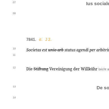
07
Ius social
08
7841.
σ. J 2.
10
Societas est
unio arb
status agendi per arbit
11
12
Die
Stiftung
Vereinigung der Willkühr
bricht 
13
De so
14