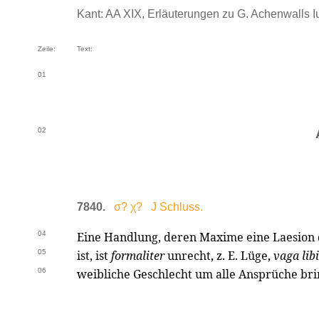
Kant: AA XIX, Erläuterungen zu G. Achenwalls Iur
Zeile:
Text:
01
02
7840.
σ? χ? J Schluss.
04
Eine Handlung, deren Maxime eine Laesion 
05
ist, ist
formaliter
unrecht, z. E. Lüge,
vaga lib
06
weibliche Geschlecht um alle Ansprüche bri