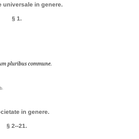
e universale in genere.
§ 1.
rium pluribus commune.
ab.
cietate in genere.
§ 2--21.