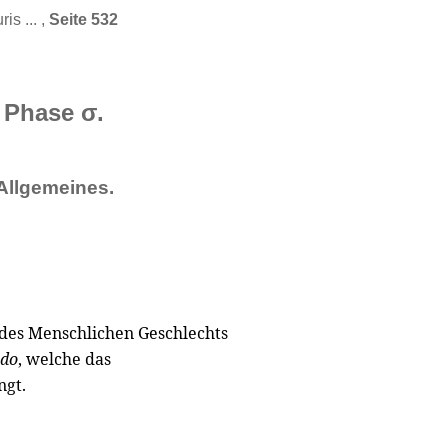
is ... ,
Seite 532
Phase σ.
Allgemeines.
des Menschlichen Geschlechts
ido
, welche das
ngt.