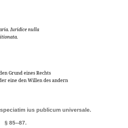
aria. Iuridice nulla
itionata.
 den Grund eines Rechts
der eine den Willen des andern
e speciatim ius publicum universale.
§ 85--87.