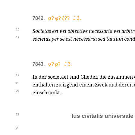
7842.
σ? φ? ξ?? J 3.
16
Societas est vel obiective necessaria vel arbitr
17
societas per se est necessaria sed tantum cond
7843.
σ? ρ? J 3.
19
In der societaet sind Glieder, die zusammen
20
enthalten zu irgend einem Zwek und deren 
21
einschränkt.
22
Ius civitatis universal
23